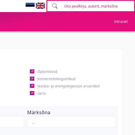
Intranet
diplomitööd
konverentsikogumikud
teadus- ja arengutegevuse aruanded
varia
Märksõna