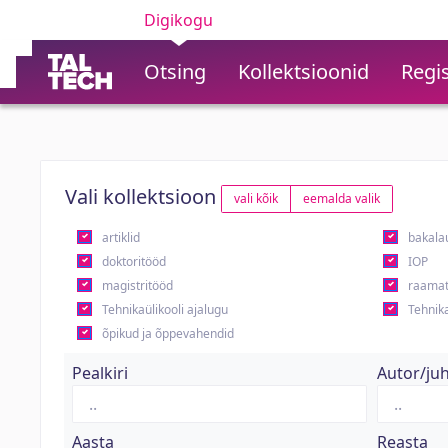
Digikogu
Otsing
Kollektsioonid
Regis
Vali kollektsioon
vali kõik
eemalda valik
artiklid
bakala
doktoritööd
IOP
magistritööd
raamat
Tehnikaülikooli ajalugu
Tehnika
õpikud ja õppevahendid
Pealkiri
Autor/ju
Aasta
Reasta