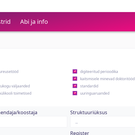
trid
Abi ja info
ureusetööd
digiteeritud perioodika
kaitsmisele minevad doktoritööd
ukogu väljaanded
standardid
ülikooli toimetised
uuringuaruanded
hendaja/koostaja
Struktuuriüksus
Register