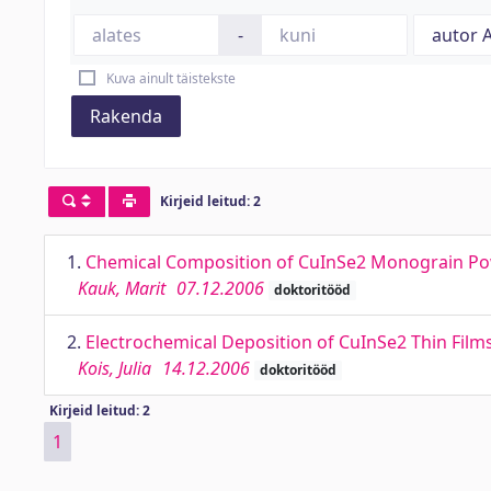
-
Kuva ainult täistekste
Rakenda
Kirjeid leitud: 2
1.
Chemical Composition of CuInSe2 Monograin Powd
Kauk, Marit
07.12.2006
doktoritööd
2.
Electrochemical Deposition of CuInSe2 Thin Films
Kois, Julia
14.12.2006
doktoritööd
Kirjeid leitud: 2
1