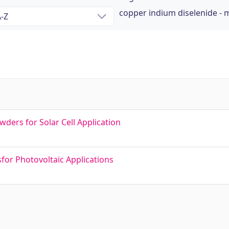
copper indium diselenide -
ers for Solar Cell Application
for Photovoltaic Applications