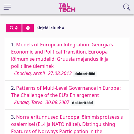
Kirjeid leitud: 4
1.
Models of European Integration: Georgia’s
Economic and Political Transition. Euroopa
lõimumise mudelid: Gruusia majanduslik ja
poliitiline üleminek
Chochia, Archil
27.08.2013
doktoritööd
2.
Patterns of Multi-Level Governance in Europe :
The Challenge of the EU’s Enlargement
Kungla, Tarvo
30.08.2007
doktoritööd
3.
Norra eritunnused Euroopa lõimimisprotsessis
osalemisel (EL-i ja NATO näitel). Distinguishing
Features of Norways Participation in the