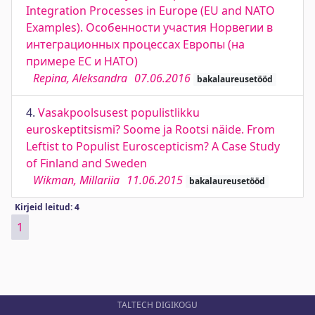
Integration Processes in Europe (EU and NATO
Examples). Особенности участия Норвегии в
интеграционных процессах Европы (на
примере ЕС и НАТО)
Repina, Aleksandra
07.06.2016
bakalaureusetööd
4.
Vasakpoolsusest populistlikku
euroskeptitsismi? Soome ja Rootsi näide. From
Leftist to Populist Euroscepticism? A Case Study
of Finland and Sweden
Wikman, Millariia
11.06.2015
bakalaureusetööd
Kirjeid leitud: 4
1
TALTECH DIGIKOGU