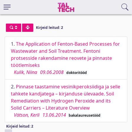
Kirjeid leitud: 2
1.
The Application of Fenton-Based Processes for
Wastewater and Soil Treatment. Fentoni
protsesside rakendamine reovete ja pinnaste
töötlemiseks
Kulik, Niina
09.06.2008
doktoritööd
2.
Pinnase taastamine vesinikperoksiidiga ja selle
tahkete kandjatega – kirjanduse ülevaade. Soil
Remediation with Hydrogen Peroxide and its
Solid Carriers – Literature Overview
Vätson, Kerli
13.06.2014
bakalaureusetööd
Kirjeid leitud: 2