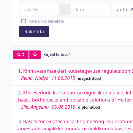
-
Kuva ainult täistekste
Rakenda
Kirjeid leitud: 4
1.
Kinnisvaramaakleri kutsetegevuse regulatsioon Ees
Reino, Nadya
11.06.2015
magistritööd
2.
Merevedude korraldamise õiguslikud alused, kits
basis, bottlenecks and possible solutions of Helte
Silk, Angelina
05.06.2019
diplomitööd
3.
Basics for Geotechnical Engineering Exploratio
arvestades vajalikke muudatusi valdkonda käsitle