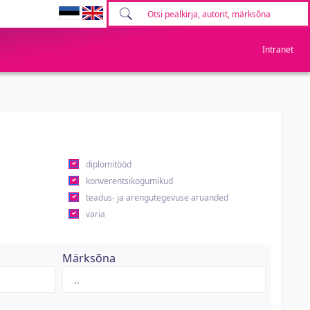
Intranet
diplomitööd
konverentsikogumikud
teadus- ja arengutegevuse aruanded
varia
Märksõna