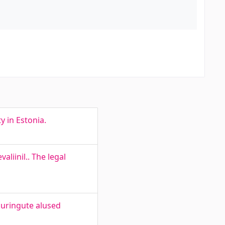
y in Estonia.
iinil.. The legal
uuringute alused