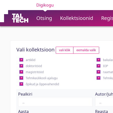
Digikogu
Otsing
Kollektsioonid
Regis
Vali kollektsioon
vali kõik
eemalda valik
artiklid
bakala
doktoritööd
IOP
magistritööd
raamat
Tehnikaülikooli ajalugu
Tehnika
õpikud ja õppevahendid
Pealkiri
Autor/ju
Aasta
Reasta