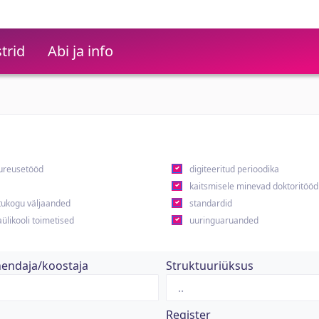
trid
Abi ja info
ureusetööd
digiteeritud perioodika
kaitsmisele minevad doktoritööd
ukogu väljaanded
standardid
ülikooli toimetised
uuringuaruanded
hendaja/koostaja
Struktuuriüksus
Register