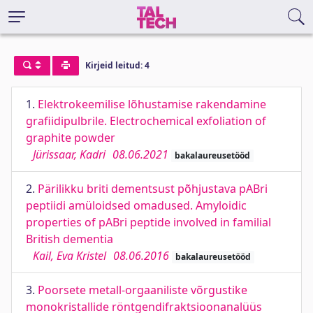
Kirjeid leitud: 4
1.
Elektrokeemilise lõhustamise rakendamine
grafiidipulbrile. Electrochemical exfoliation of
graphite powder
Jürissaar, Kadri
08.06.2021
bakalaureusetööd
2.
Pärilikku briti dementsust põhjustava pABri
peptiidi amüloidsed omadused. Amyloidic
properties of pABri peptide involved in familial
British dementia
Kail, Eva Kristel
08.06.2016
bakalaureusetööd
3.
Poorsete metall-orgaaniliste võrgustike
monokristallide röntgendifraktsioonanalüüs