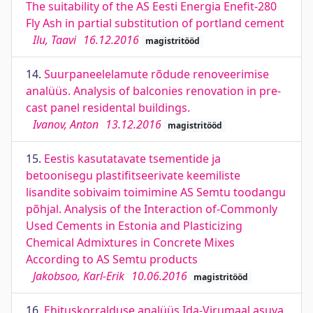
The suitability of the AS Eesti Energia Enefit-280
Fly Ash in partial substitution of portland cement
Ilu, Taavi
16.12.2016
magistritööd
14.
Suurpaneelelamute rõdude renoveerimise
analüüs. Analysis of balconies renovation in pre-
cast panel residental buildings.
Ivanov, Anton
13.12.2016
magistritööd
15.
Eestis kasutatavate tsementide ja
betoonisegu plastifitseerivate keemiliste
lisandite sobivaim toimimine AS Semtu toodangu
põhjal. Analysis of the Interaction of-Commonly
Used Cements in Estonia and Plasticizing
Chemical Admixtures in Concrete Mixes
According to AS Semtu products
Jakobsoo, Karl-Erik
10.06.2016
magistritööd
16.
Ehituskorralduse analüüs Ida-Virumaal asuva