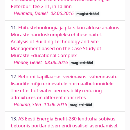
Peterburi tee 2 T1, in Tallinn
Heinmaa, Daniel
08.06.2016
magistritööd
11.
Ehitustehnoloogia ja platsikorralduse analüüs
Muraste hariduskompleksi ehituse näitel.
Analysis of Building Technology and Site
Management based on the Case Study of
Muraste Educational Complex
Hindov, Genet
08.06.2016
magistritööd
12.
Betooni kapillaarset veeimavust vähendavate
lisandite mõju erinevatele normaalbetoonidele.
The effect of water permeability reducing
admixtures on different concretes
Hoolma, Sten
10.06.2016
magistritööd
13.
AS Eesti Energia Enefit-280 lendtuha sobivus
betoonis portlandtsemendi osalisel asendamisel.