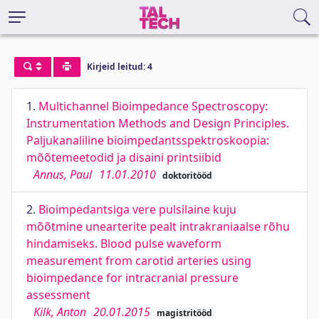
Kirjeid leitud: 4
1.
Multichannel Bioimpedance Spectroscopy:
Instrumentation Methods and Design Principles.
Paljukanaliline bioimpedantsspektroskoopia:
mõõtemeetodid ja disaini printsiibid
Annus, Paul
11.01.2010
doktoritööd
2.
Bioimpedantsiga vere pulsilaine kuju
mõõtmine unearterite pealt intrakraniaalse rõhu
hindamiseks. Blood pulse waveform
measurement from carotid arteries using
bioimpedance for intracranial pressure
assessment
Kilk, Anton
20.01.2015
magistritööd