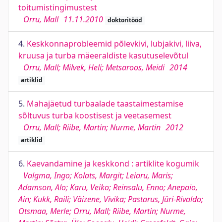
toitumistingimustest
Orru, Mall
11.11.2010
doktoritööd
4.
Keskkonnaprobleemid põlevkivi, lubjakivi, liiva,
kruusa ja turba mäeeraldiste kasutuselevõtul
Orru, Mall; Milvek, Heli; Metsaroos, Meidi
2014
artiklid
5.
Mahajäetud turbaalade taastaimestamise
sõltuvus turba koostisest ja veetasemest
Orru, Mall; Riibe, Martin; Nurme, Martin
2012
artiklid
6.
Kaevandamine ja keskkond : artiklite kogumik
Valgma, Ingo; Kolats, Margit; Leiaru, Maris;
Adamson, Alo; Karu, Veiko; Reinsalu, Enno; Anepaio,
Ain; Kukk, Raili; Väizene, Vivika; Pastarus, Jüri-Rivaldo;
Otsmaa, Merle; Orru, Mall; Riibe, Martin; Nurme,