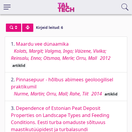
Kirjeid leitud: 6
1.
Maardu vee dünaamika
Kolats, Margit; Valgma, Ingo; Väizene, Vivika;
Reinsalu, Enno; Otsmaa, Merle; Orru, Mall
2012
artiklid
2.
Pinnasepuur - hõlbus abimees geoloogilisel
praktikumil
Nurme, Martin; Orru, Mall; Rahe, Tiit
2014
artiklid
3.
Dependence of Estonian Peat Deposit
Properties on Landscape Types and Feeding
Conditions. Eesti turba omaduste sõltuvus
maastikutüüpidest ja turbalasundi