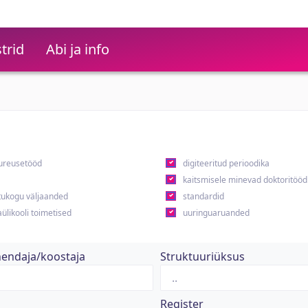
trid
Abi ja info
ureusetööd
digiteeritud perioodika
kaitsmisele minevad doktoritööd
ukogu väljaanded
standardid
ülikooli toimetised
uuringuaruanded
hendaja/koostaja
Struktuuriüksus
Register