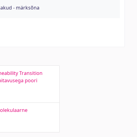
rakud - märksõna
ability Transition
bitavusega poori
Molekulaarne