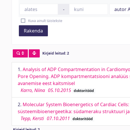
-
Kuva ainult täistekste
Rakenda
Kirjeid leitud: 2
1.
Analysis of ADP Compartmentation in Cardiomyocy
Pore Opening. ADP kompartmentatsiooni analüüs sü
avanemise eest kaitsmisel
Karro, Niina
05.10.2015
doktoritööd
2.
Molecular System Bioenergetics of Cardiac Cells:
süsteemibioenergeetika: südameraku struktuuri ja f
Tepp, Kersti
07.10.2011
doktoritööd
Kirjeid leitud: 2