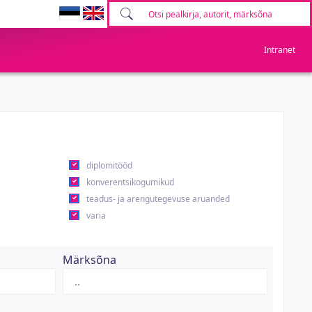
Intranet
diplomitööd
konverentsikogumikud
teadus- ja arengutegevuse aruanded
varia
Märksõna