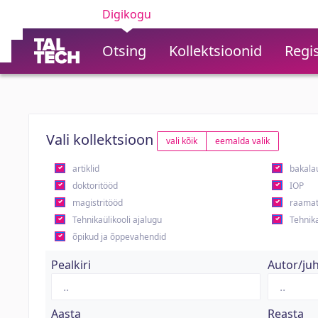
Digikogu
Otsing
Kollektsioonid
Regis
Vali kollektsioon
vali kõik
eemalda valik
artiklid
bakala
doktoritööd
IOP
magistritööd
raamat
Tehnikaülikooli ajalugu
Tehnika
õpikud ja õppevahendid
Pealkiri
Autor/ju
Aasta
Reasta