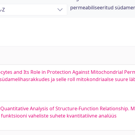
permeabiliseeritud südame
tes and Its Role in Protection Against Mitochondrial Perme
damelihasrakkudes ja selle roll mitokondriaalse suure lä
 Quantitative Analysis of Structure-Function Relationship. 
unktsiooni vaheliste suhete kvantitatiivne analüüs