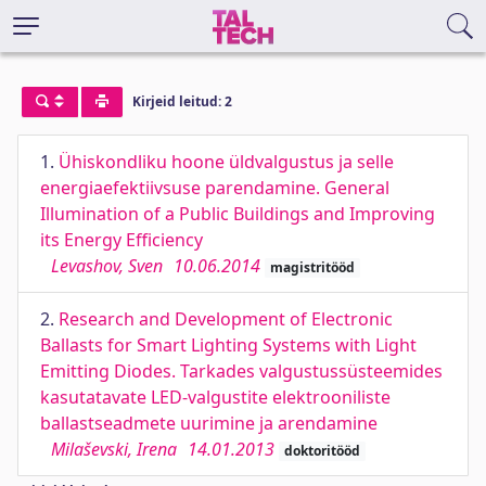
Kirjeid leitud: 2
1.
Ühiskondliku hoone üldvalgustus ja selle
energiaefektiivsuse parendamine. General
Illumination of a Public Buildings and Improving
its Energy Efficiency
Levashov, Sven
10.06.2014
magistritööd
2.
Research and Development of Electronic
Ballasts for Smart Lighting Systems with Light
Emitting Diodes. Tarkades valgustussüsteemides
kasutatavate LED-valgustite elektrooniliste
ballastseadmete uurimine ja arendamine
Milaševski, Irena
14.01.2013
doktoritööd