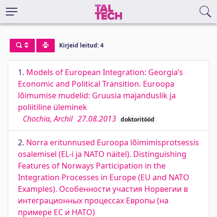
Kirjeid leitud: 4
1.
Models of European Integration: Georgia’s
Economic and Political Transition. Euroopa
lõimumise mudelid: Gruusia majanduslik ja
poliitiline üleminek
Chochia, Archil
27.08.2013
doktoritööd
2.
Norra eritunnused Euroopa lõimimisprotsessis
osalemisel (EL-i ja NATO näitel). Distinguishing
Features of Norways Participation in the
Integration Processes in Europe (EU and NATO
Examples). Особенности участия Норвегии в
интеграционных процессах Европы (на
примере ЕС и НАТО)