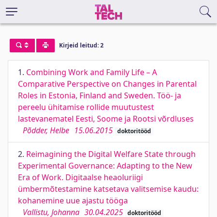
Kirjeid leitud: 2
1.
Combining Work and Family Life – A
Comparative Perspective on Changes in Parental
Roles in Estonia, Finland and Sweden. Töö- ja
pereelu ühitamise rollide muutustest
lastevanematel Eesti, Soome ja Rootsi võrdluses
Põdder, Helbe
15.06.2015
doktoritööd
2.
Reimagining the Digital Welfare State through
Experimental Governance: Adapting to the New
Era of Work. Digitaalse heaoluriigi
ümbermõtestamine katsetava valitsemise kaudu:
kohanemine uue ajastu tööga
Vallistu, Johanna
30.04.2025
doktoritööd