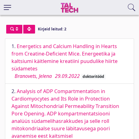
Kirjeid leitud: 2
1.
Energetics and Calcium Handling in Hearts
from Creatine-Deficient Mice. Energeetika ja
kaltsiumi käitlemine kreatiini puudulike hiirte
südametes
Branovets, Jelena
29.09.2022
doktoritööd
2.
Analysis of ADP Compartmentation in
Cardiomyocytes and Its Role in Protection
Against Mitochondrial Permeability Transition
Pore Opening. ADP kompartmentatsiooni
analüüs südamelihasrakkudes ja selle roll
mitokondriaalse suure läbitavusega poori
avanemise eest kaitsmisel