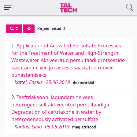
Kirjeid leitud: 2
1.
Application of Activated Persulfate Processes
for the Treatment of Water and High-Strength
Wastewater. Aktiveeritud persulfaadi protsesside
kasutamine vee ja raskesti saastatud reovee
puhastamiseks
Kattel, Eneliis
25.06.2018
doktoritööd
2.
Tseftriaksooni lagundamine vees
heterogeenselt aktiveeritud persulfaadiga.
Degradation of ceftriaxone in water by
heterogeneously activated persulfate
Kuntus, Liina
05.06.2018
magistritööd