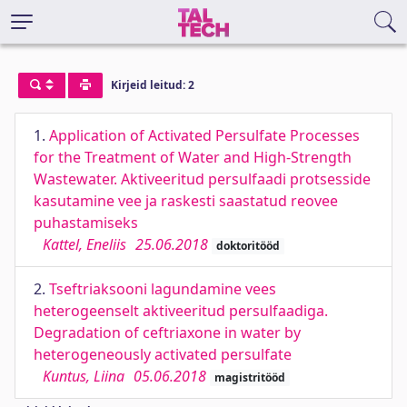
Kirjeid leitud: 2
1.
Application of Activated Persulfate Processes
for the Treatment of Water and High-Strength
Wastewater. Aktiveeritud persulfaadi protsesside
kasutamine vee ja raskesti saastatud reovee
puhastamiseks
Kattel, Eneliis
25.06.2018
doktoritööd
2.
Tseftriaksooni lagundamine vees
heterogeenselt aktiveeritud persulfaadiga.
Degradation of ceftriaxone in water by
heterogeneously activated persulfate
Kuntus, Liina
05.06.2018
magistritööd