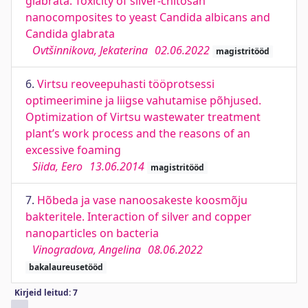
glabrata. Toxicity of silver-chitosan
nanocomposites to yeast Candida albicans and
Candida glabrata
Ovtšinnikova, Jekaterina
02.06.2022
magistritööd
6.
Virtsu reoveepuhasti tööprotsessi
optimeerimine ja liigse vahutamise põhjused.
Optimization of Virtsu wastewater treatment
plant’s work process and the reasons of an
excessive foaming
Siida, Eero
13.06.2014
magistritööd
7.
Hõbeda ja vase nanoosakeste koosmõju
bakteritele. Interaction of silver and copper
nanoparticles on bacteria
Vinogradova, Angelina
08.06.2022
bakalaureusetööd
Kirjeid leitud: 7