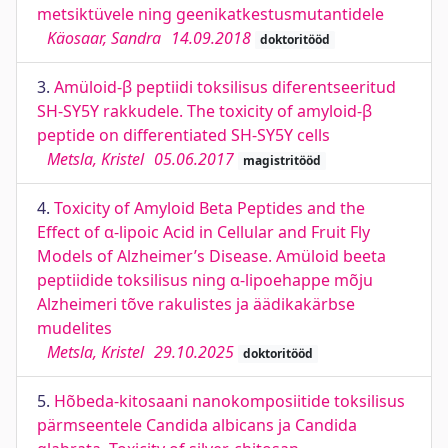
metsiktüvele ning geenikatkestusmutantidele
Käosaar, Sandra
14.09.2018
doktoritööd
3.
Amüloid-β peptiidi toksilisus diferentseeritud
SH-SY5Y rakkudele. The toxicity of amyloid-β
peptide on differentiated SH-SY5Y cells
Metsla, Kristel
05.06.2017
magistritööd
4.
Toxicity of Amyloid Beta Peptides and the
Effect of α-lipoic Acid in Cellular and Fruit Fly
Models of Alzheimer’s Disease. Amüloid beeta
peptiidide toksilisus ning α-lipoehappe mõju
Alzheimeri tõve rakulistes ja äädikakärbse
mudelites
Metsla, Kristel
29.10.2025
doktoritööd
5.
Hõbeda-kitosaani nanokomposiitide toksilisus
pärmseentele Candida albicans ja Candida