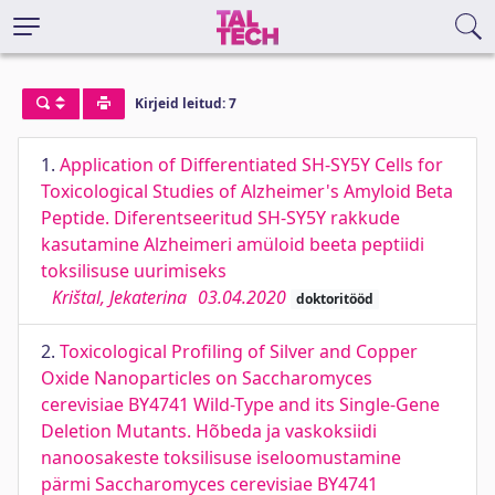
Kirjeid leitud: 7
1.
Application of Differentiated SH-SY5Y Cells for
Toxicological Studies of Alzheimer's Amyloid Beta
Peptide. Diferentseeritud SH-SY5Y rakkude
kasutamine Alzheimeri amüloid beeta peptiidi
toksilisuse uurimiseks
Krištal, Jekaterina
03.04.2020
doktoritööd
2.
Toxicological Profiling of Silver and Copper
Oxide Nanoparticles on Saccharomyces
cerevisiae BY4741 Wild-Type and its Single-Gene
Deletion Mutants. Hõbeda ja vaskoksiidi
nanoosakeste toksilisuse iseloomustamine
pärmi Saccharomyces cerevisiae BY4741