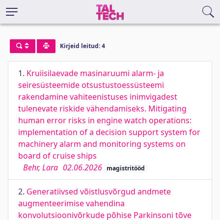
Kirjeid leitud: 4
1.
Kruiisilaevade masinaruumi alarm- ja
seiresüsteemide otsustustoessüsteemi
rakendamine vahiteenistuses inimvigadest
tulenevate riskide vähendamiseks. Mitigating
human error risks in engine watch operations:
implementation of a decision support system for
machinery alarm and monitoring systems on
board of cruise ships
Behr, Lara
02.06.2026
magistritööd
2.
Generatiivsed võistlusvõrgud andmete
augmenteerimise vahendina
konvolutsioonivõrkude põhise Parkinsoni tõve