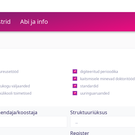
trid
Abi ja info
ureusetööd
digiteeritud perioodika
kaitsmisele minevad doktoritööd
ukogu väljaanded
standardid
ülikooli toimetised
uuringuaruanded
hendaja/koostaja
Struktuuriüksus
Register