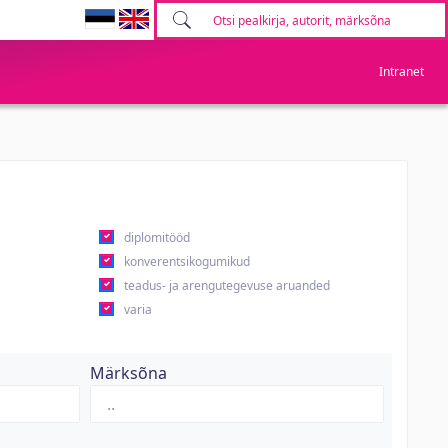
Intranet
diplomitööd
konverentsikogumikud
teadus- ja arengutegevuse aruanded
varia
Märksõna