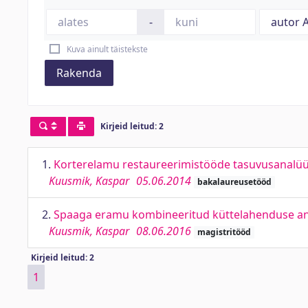
-
Kuva ainult täistekste
Rakenda
Kirjeid leitud: 2
1.
Korterelamu restaureerimistööde tasuvusanalüüs.
Kuusmik, Kaspar
05.06.2014
bakalaureusetööd
2.
Spaaga eramu kombineeritud küttelahenduse anal
Kuusmik, Kaspar
08.06.2016
magistritööd
Kirjeid leitud: 2
1