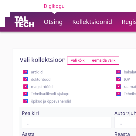
Digikogu
Otsing
Kollektsioonid
Regis
Vali kollektsioon
vali kõik
eemalda valik
artiklid
bakala
doktoritööd
IOP
magistritööd
raamat
Tehnikaülikooli ajalugu
Tehnika
õpikud ja õppevahendid
Pealkiri
Autor/ju
Aasta
Reasta