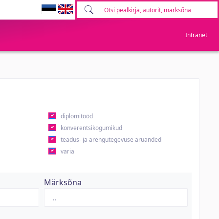
Intranet
diplomitööd
konverentsikogumikud
teadus- ja arengutegevuse aruanded
varia
Märksõna