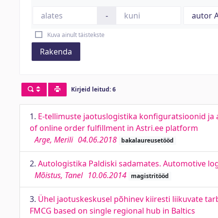
-
Kuva ainult täistekste
Rakenda
Kirjeid leitud: 6
1.
E-tellimuste jaotuslogistika konfiguratsioonid j
of online order fulfillment in Astri.ee platform
Arge, Merili
04.06.2018
bakalaureusetööd
2.
Autologistika Paldiski sadamates. Automotive logi
Mõistus, Tanel
10.06.2014
magistritööd
3.
Ühel jaotuskeskusel põhinev kiiresti liikuvate ta
FMCG based on single regional hub in Baltics