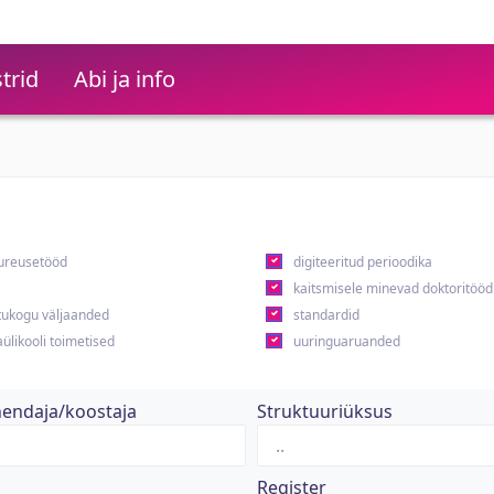
trid
Abi ja info
ureusetööd
digiteeritud perioodika
kaitsmisele minevad doktoritööd
ukogu väljaanded
standardid
ülikooli toimetised
uuringuaruanded
hendaja/koostaja
Struktuuriüksus
Register