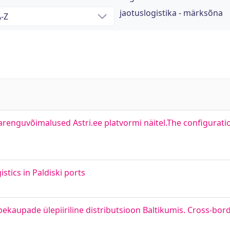
jaotuslogistika - märksõna
a arenguvõimalused Astri.ee platvormi näitel.The configurat
stics in Paldiski ports
rbekaupade ülepiiriline distributsioon Baltikumis. Cross-bord