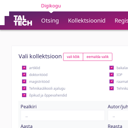
Digikogu
Otsing
Kollektsioonid
Regis
Vali kollektsioon
vali kõik
eemalda valik
artiklid
bakala
doktoritööd
IOP
magistritööd
raamat
Tehnikaülikooli ajalugu
Tehnika
õpikud ja õppevahendid
Pealkiri
Autor/ju
Aasta
Reasta