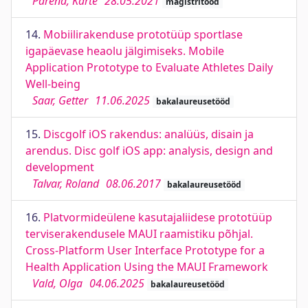
Pärend, Kärte
28.05.2021
magistritööd
14.
Mobiilirakenduse prototüüp sportlase
igapäevase heaolu jälgimiseks. Mobile
Application Prototype to Evaluate Athletes Daily
Well-being
Saar, Getter
11.06.2025
bakalaureusetööd
15.
Discgolf iOS rakendus: analüüs, disain ja
arendus. Disc golf iOS app: analysis, design and
development
Talvar, Roland
08.06.2017
bakalaureusetööd
16.
Platvormideülene kasutajaliidese prototüüp
terviserakendusele MAUI raamistiku põhjal.
Cross-Platform User Interface Prototype for a
Health Application Using the MAUI Framework
Vald, Olga
04.06.2025
bakalaureusetööd