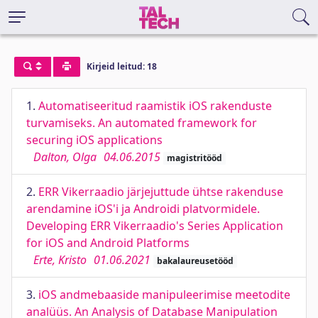
Kirjeid leitud: 18
1.
Automatiseeritud raamistik iOS rakenduste
turvamiseks. An automated framework for
securing iOS applications
Dalton, Olga
04.06.2015
magistritööd
2.
ERR Vikerraadio järjejuttude ühtse rakenduse
arendamine iOS'i ja Androidi platvormidele.
Developing ERR Vikerraadio's Series Application
for iOS and Android Platforms
Erte, Kristo
01.06.2021
bakalaureusetööd
3.
iOS andmebaaside manipuleerimise meetodite
analüüs. An Analysis of Database Manipulation