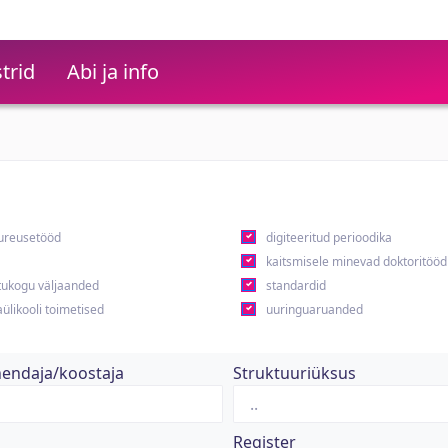
trid
Abi ja info
ureusetööd
digiteeritud perioodika
kaitsmisele minevad doktoritööd
ukogu väljaanded
standardid
ülikooli toimetised
uuringuaruanded
hendaja/koostaja
Struktuuriüksus
Register