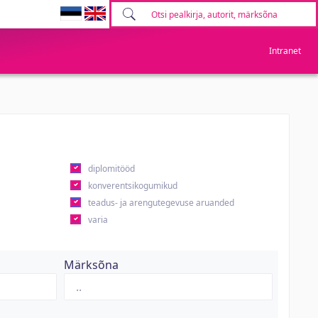
Intranet
diplomitööd
konverentsikogumikud
teadus- ja arengutegevuse aruanded
varia
Märksõna