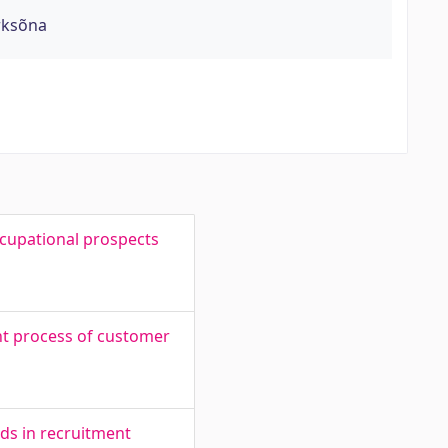
rksõna
ccupational prospects
nt process of customer
ds in recruitment