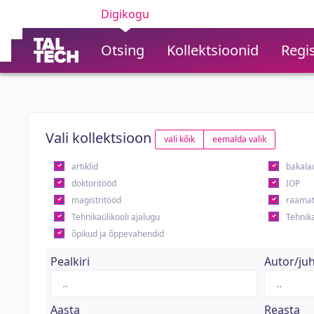
Digikogu
Otsing
Kollektsioonid
Regis
Vali kollektsioon
vali kõik
eemalda valik
artiklid
bakala
doktoritööd
IOP
magistritööd
raamat
Tehnikaülikooli ajalugu
Tehnika
õpikud ja õppevahendid
Pealkiri
Autor/ju
Aasta
Reasta