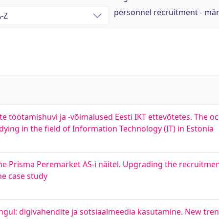
personnel recruitment - mä
ite töötamishuvi ja -võimalused Eesti IKT ettevõtetes. The o
ying in the field of Information Technology (IT) in Estonia
ne Prisma Peremarket AS-i näitel. Upgrading the recruitme
he case study
gul: digivahendite ja sotsiaalmeedia kasutamine. New tren