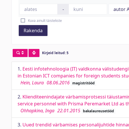
-
Kuva ainult täistekste
Rakenda
Kirjeid leitud: 5
1.
Eesti infotehnoloogia (IT) valdkonna välistudeng
in Estonian ICT companies for foreign students stud
Hein, Laura
08.06.2016
magistritööd
2.
Klienditeenindajate värbamisprotsessi täiustami
service personnel with Prisma Peremarket Ltd as t
Ohhapkina, Inga
22.01.2015
bakalaureusetööd
3.
Uued trendid värbamises personalijuhtide hinnan