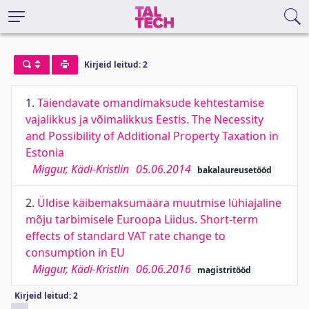
Kirjeid leitud: 2
1.
Täiendavate omandimaksude kehtestamise
vajalikkus ja võimalikkus Eestis. The Necessity
and Possibility of Additional Property Taxation in
Estonia
Miggur, Kädi-Kristlin
05.06.2014
bakalaureusetööd
2.
Üldise käibemaksumäära muutmise lühiajaline
mõju tarbimisele Euroopa Liidus. Short-term
effects of standard VAT rate change to
consumption in EU
Miggur, Kädi-Kristlin
06.06.2016
magistritööd
Kirjeid leitud: 2