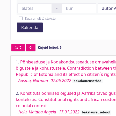
-
Kuva ainult täistekste
Rakenda
Kirjeid leitud: 5
1.
Põhiseaduse ja Kodakondsusseaduse omavaheline
õigustele ja kohustustele. Contradiction between th
Republic of Estonia and its effect on citizen´s right
Aasma, Norman
07.06.2022
bakalaureusetööd
2.
Konstitutsioonilised õigused ja Aafrika tavaõigus
kontekstis. Constitutional rights and african custo
colonial context
Helu, Mataba Angela
17.01.2022
bakalaureusetööd