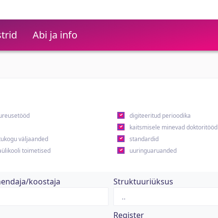
trid
Abi ja info
ureusetööd
digiteeritud perioodika
kaitsmisele minevad doktoritööd
ukogu väljaanded
standardid
ülikooli toimetised
uuringuaruanded
hendaja/koostaja
Struktuuriüksus
Register