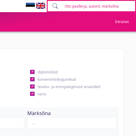
Intranet
diplomitööd
konverentsikogumikud
teadus- ja arengutegevuse aruanded
varia
Märksõna