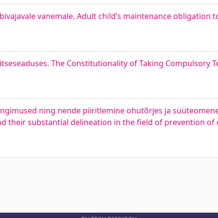
ivajavale vanemale. Adult child’s maintenance obligation t
seseaduses. The Constitutionality of Taking Compulsory Te
ingimused ning nende piiritlemine ohutõrjes ja süüteomene
d their substantial delineation in the field of prevention o