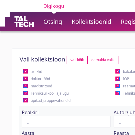
Digikogu
Otsing
Kollektsioonid
Regis
Vali kollektsioon
vali kõik
eemalda valik
artiklid
bakala
doktoritööd
IOP
magistritööd
raamat
Tehnikaülikooli ajalugu
Tehnika
õpikud ja õppevahendid
Pealkiri
Autor/ju
Aasta
Reasta