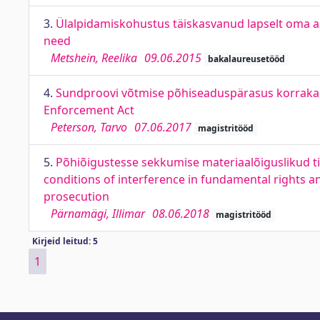
3.
Ülalpidamiskohustus täiskasvanud lapselt oma ab
need
Metshein, Reelika
09.06.2015
bakalaureusetööd
4.
Sundproovi võtmise põhiseaduspärasus korrakait
Enforcement Act
Peterson, Tarvo
07.06.2017
magistritööd
5.
Põhiõigustesse sekkumise materiaalõiguslikud t
conditions of interference in fundamental rights an
prosecution
Pärnamägi, Illimar
08.06.2018
magistritööd
Kirjeid leitud: 5
1