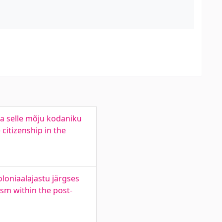
a selle mõju kodaniku
citizenship in the
oloniaalajastu järgses
ism within the post-