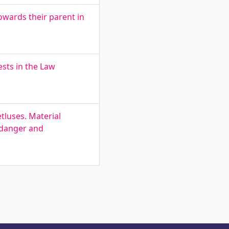
owards their parent in
sts in the Law
tluses. Material
f danger and