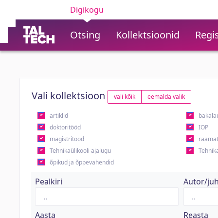
Digikogu
Otsing
Kollektsioonid
Regis
Vali kollektsioon
vali kõik
eemalda valik
artiklid
bakala
doktoritööd
IOP
magistritööd
raamat
Tehnikaülikooli ajalugu
Tehnika
õpikud ja õppevahendid
Pealkiri
Autor/ju
Aasta
Reasta