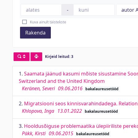
-
Kuva ainult täistekste
Rakenda
Kirjeid leitud: 3
1.
Saamata jäänud kasumi mõiste sisustamine Soome, Š
Switzerland and the United Kingdom
Keränen, Severi
09.06.2016
bakalaureusetööd
2.
Migratsiooni seos kinnisvarahindadega. Relation
Khlopova, Inga
13.01.2022
bakalaureusetööd
3.
Hooldusõiguse problemaatika ülepiiriliste perek
Päkk, Kirsti
09.06.2015
bakalaureusetööd