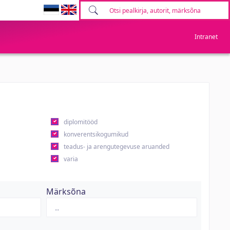
Intranet
diplomitööd
konverentsikogumikud
teadus- ja arengutegevuse aruanded
varia
Märksõna