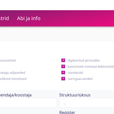
trid
Abi ja info
ureusetööd
digiteeritud perioodika
kaitsmisele minevad doktoritööd
ukogu väljaanded
standardid
ülikooli toimetised
uuringuaruanded
hendaja/koostaja
Struktuuriüksus
Register