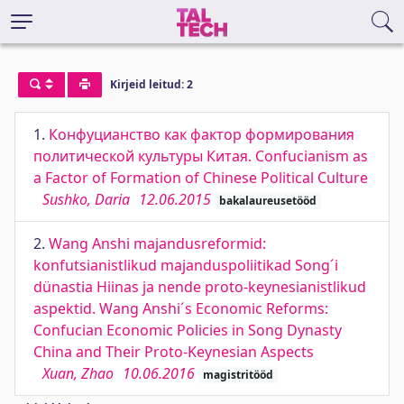
Kirjeid leitud: 2
1.
Конфуцианство как фактор формирования
политической культуры Китая. Confucianism as
a Factor of Formation of Chinese Political Culture
Sushko, Daria
12.06.2015
bakalaureusetööd
2.
Wang Anshi majandusreformid:
konfutsianistlikud majanduspoliitikad Song´i
dünastia Hiinas ja nende proto-keynesianistlikud
aspektid. Wang Anshi´s Economic Reforms:
Confucian Economic Policies in Song Dynasty
China and Their Proto-Keynesian Aspects
Xuan, Zhao
10.06.2016
magistritööd