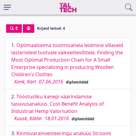
Kirjeid leitud: 4
1.
Optimaalseima tootmisahela leidmine villaseid
lasteriideid tootvale väikeettevõttele. Finding the
Most Optimal Production Chain for A Small
Enterprise specializing in producing Woollen
Children’s Clothes
Kenk, Kärt
07.06.2016
diplomitööd
2.
Tööstusliku kanepi väärindamise
tasuvusanalüüs. Cost-Benefit Analysis of
Industrial Hemp Valorisation
Kuusk, Kätlin
18.01.2016
diplomitööd
3.
Kinnisvarainvesteeringu analüüs Stroomi