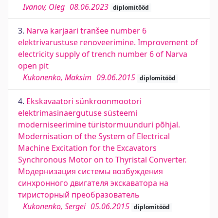
Ivanov, Oleg
08.06.2023
diplomitööd
3.
Narva karjääri tranšee number 6
elektrivarustuse renoveerimine. Improvement of
electricity supply of trench number 6 of Narva
open pit
Kukonenko, Maksim
09.06.2015
diplomitööd
4.
Ekskavaatori sünkroonmootori
elektrimasinaergutuse süsteemi
moderniseerimine türistormuunduri põhjal.
Modernisation of the System of Electrical
Machine Excitation for the Excavators
Synchronous Motor on to Thyristal Converter.
Модернизация системы возбуждения
синхронного двигателя экскаватора на
тиристорный преобразователь
Kukonenko, Sergei
05.06.2015
diplomitööd