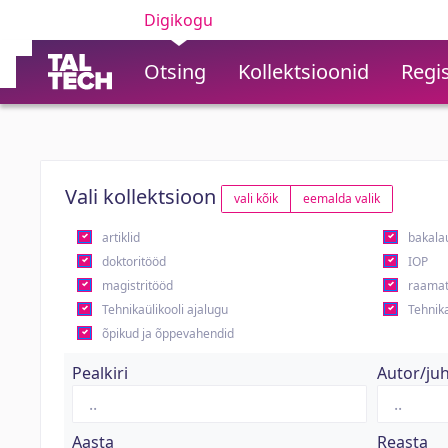
Digikogu
Otsing
Kollektsioonid
Regis
Vali kollektsioon
vali kõik
eemalda valik
artiklid
bakala
doktoritööd
IOP
magistritööd
raamat
Tehnikaülikooli ajalugu
Tehnika
õpikud ja õppevahendid
Pealkiri
Autor/ju
Aasta
Reasta