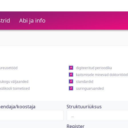
trid
Abi ja info
ureusetööd
digiteeritud perioodika
kaitsmisele minevad doktoritööd
ukogu väljaanded
standardid
ülikooli toimetised
uuringuaruanded
hendaja/koostaja
Struktuuriüksus
Register