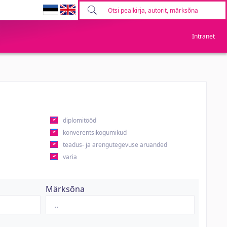
Intranet
diplomitööd
konverentsikogumikud
teadus- ja arengutegevuse aruanded
varia
Märksõna