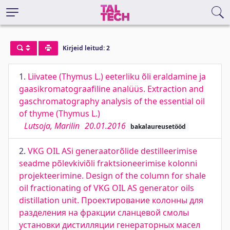
Kirjeid leitud: 2
1.
Liivatee (Thymus L.) eeterliku õli eraldamine ja
gaasikromatograafiline analüüs. Extraction and
gaschromatography analysis of the essential oil
of thyme (Thymus L.)
Lutsoja, Marilin
20.01.2016
bakalaureusetööd
2.
VKG OIL ASi generaatorõlide destilleerimise
seadme põlevkiviõli fraktsioneerimise kolonni
projekteerimine. Design of the column for shale
oil fractionating of VKG OIL AS generator oils
distillation unit. Проектирование колонны для
разделения на фракции сланцевой смолы
установки дистилляции генераторных масел