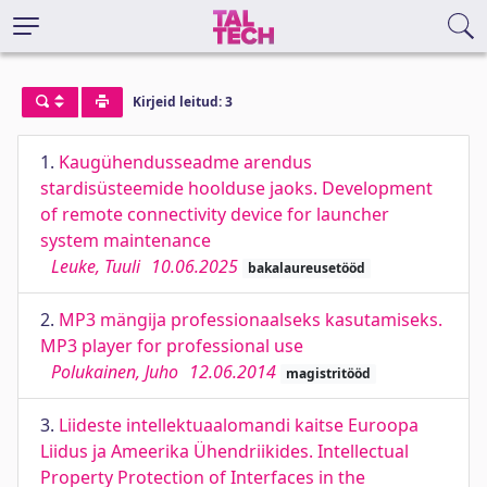
Kirjeid leitud: 3
1.
Kaugühendusseadme arendus
stardisüsteemide hoolduse jaoks. Development
of remote connectivity device for launcher
system maintenance
Leuke, Tuuli
10.06.2025
bakalaureusetööd
2.
MP3 mängija professionaalseks kasutamiseks.
MP3 player for professional use
Polukainen, Juho
12.06.2014
magistritööd
3.
Liideste intellektuaalomandi kaitse Euroopa
Liidus ja Ameerika Ühendriikides. Intellectual
Property Protection of Interfaces in the