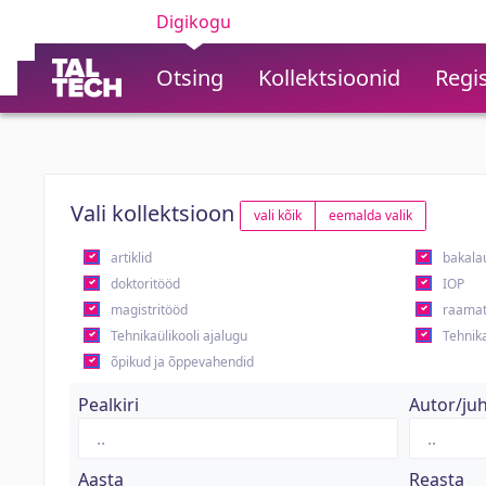
Digikogu
Otsing
Kollektsioonid
Regis
Vali kollektsioon
vali kõik
eemalda valik
artiklid
bakala
doktoritööd
IOP
magistritööd
raamat
Tehnikaülikooli ajalugu
Tehnika
õpikud ja õppevahendid
Pealkiri
Autor/ju
Aasta
Reasta