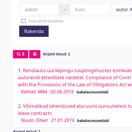
-
Kuva ainult täistekste
Rakenda
Kirjeid leitud: 2
1.
Rendiauto üürilepingu tüüptingimustes esinevate
autorendi ettevõtete näidetel. Compliance of Cont
with the Provisions of the Law of Obligations Act 
Kalmet, Mikk
02.06.2016
bakalaureusetööd
2.
Võimalikud lahendused eluruumi üürisuhetest tule
lease contracts
Nuum, Oliver
21.01.2016
bakalaureusetööd
Kirjeid leitud: 2