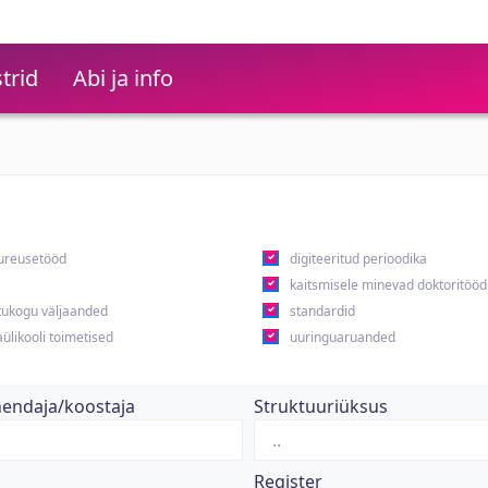
trid
Abi ja info
ureusetööd
digiteeritud perioodika
kaitsmisele minevad doktoritööd
ukogu väljaanded
standardid
ülikooli toimetised
uuringuaruanded
hendaja/koostaja
Struktuuriüksus
Register