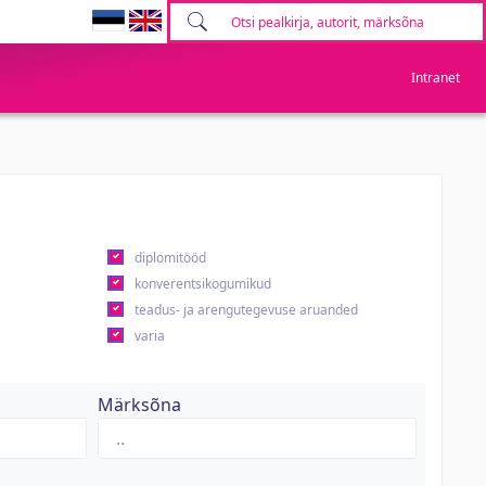
Intranet
diplomitööd
konverentsikogumikud
teadus- ja arengutegevuse aruanded
varia
Märksõna