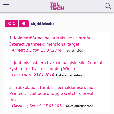
Kirjeid leitud: 3
1.
Kolmemõõtmeline interaktiivne sihtmärk.
Interactive three-dimensional target
Ahmetov, Eldar
23.01.2014
magistritööd
2.
Juhtimissüsteem traktori palgivintsile. Control
System for Tractor Logging Winch
Loot, Lauri
23.01.2014
bakalaureusetööd
3.
Trükkplaadilt tumbleri eemaldamise seade.
Printed circuit board toggle switch removal
device
Oksanen, Sergei
23.01.2014
bakalaureusetööd