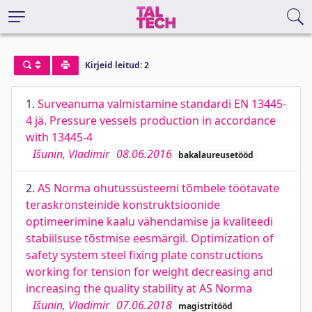
Kirjeid leitud: 2
1.
Surveanuma valmistamine standardi EN 13445-
4 jä. Pressure vessels production in accordance
with 13445-4
Išunin, Vladimir
08.06.2016
bakalaureusetööd
2.
AS Norma ohutussüsteemi tõmbele töötavate
teraskronsteinide konstruktsioonide
optimeerimine kaalu vähendamise ja kvaliteedi
stabiilsuse tõstmise eesmärgil. Optimization of
safety system steel fixing plate constructions
working for tension for weight decreasing and
increasing the quality stability at AS Norma
Išunin, Vladimir
07.06.2018
magistritööd