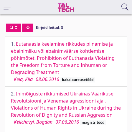
Kirjeid leitud: 3
1.
Eutanaasia keelamine rikkudes piinamise ja
ebainimliku või ebainimväärse kohtlemise
põhimõtet. Prohibition of Euthanasia Violating
the Freedom from Torture and Inhuman or
Degrading Treatment
Kela, Kiia
08.06.2016
bakalaureusetööd
2.
Inimõiguste rikkumised Ukrainas Väärikuse
Revolutsiooni ja Venemaa agressiooni ajal.
Violations of Human Rights in Ukraine during the
Revolution of Dignity and Russian Аggression
Kelichavyi, Bogdan
07.06.2016
magistritööd