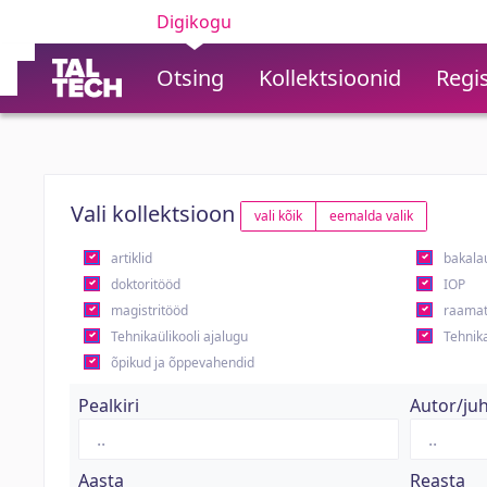
Digikogu
Otsing
Kollektsioonid
Regis
Vali kollektsioon
vali kõik
eemalda valik
artiklid
bakala
doktoritööd
IOP
magistritööd
raamat
Tehnikaülikooli ajalugu
Tehnika
õpikud ja õppevahendid
Pealkiri
Autor/ju
Aasta
Reasta