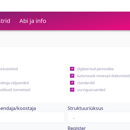
trid
Abi ja info
ureusetööd
digiteeritud perioodika
kaitsmisele minevad doktoritööd
ukogu väljaanded
standardid
ülikooli toimetised
uuringuaruanded
hendaja/koostaja
Struktuuriüksus
Register