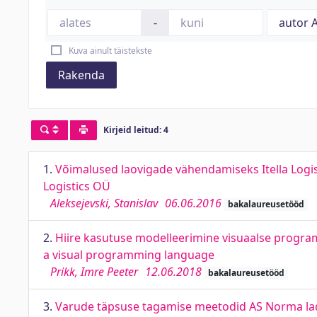
-
Kuva ainult täistekste
Rakenda
Kirjeid leitud: 4
1.
Võimalused laovigade vähendamiseks Itella Logis
Logistics OÜ
Aleksejevski, Stanislav
06.06.2016
bakalaureusetööd
2.
Hiire kasutuse modelleerimine visuaalse program
a visual programming language
Prikk, Imre Peeter
12.06.2018
bakalaureusetööd
3.
Varude täpsuse tagamise meetodid AS Norma lad