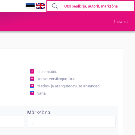
Intranet
diplomitööd
konverentsikogumikud
teadus- ja arengutegevuse aruanded
varia
Märksõna