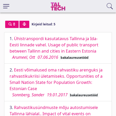
Kirjeid leitud: 5
1.
Ühistranspordi kasutatavus Tallinna ja Ida-
Eesti linnade vahel. Usage of public transport
between Tallinn and cities in Eastern Estonia
Arumeel, Ott
07.06.2016
bakalaureusetööd
2.
Eesti võimalused oma rahvastiku arenguks ja
rahvastikukriisi ületamiseks. Opportunities of a
Small Nation State for Population Growth:
Estonian Case
Sonnberg, Sander
19.01.2017
bakalaureusetööd
3.
Rahvastikusündmuste mõju autostumisele
Tallinna lähialal.. Impact of vital events on