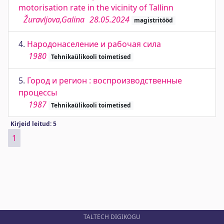
motorisation rate in the vicinity of Tallinn
Žuravljova,Galina
28.05.2024
magistritööd
4.
Народонаселение и рабочая сила
1980
Tehnikaülikooli toimetised
5.
Город и регион : воспроизводственные
процессы
1987
Tehnikaülikooli toimetised
Kirjeid leitud: 5
1
TALTECH DIGIKOGU