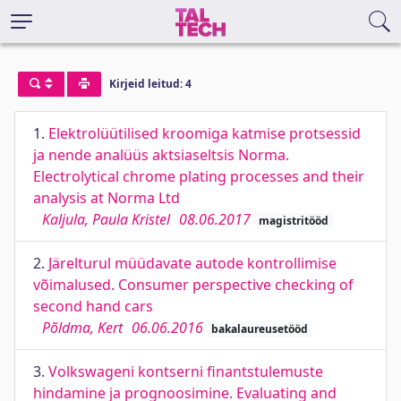
Kirjeid leitud: 4
1.
Elektrolüütilised kroomiga katmise protsessid
ja nende analüüs aktsiaseltsis Norma.
Electrolytical chrome plating processes and their
analysis at Norma Ltd
Kaljula, Paula Kristel
08.06.2017
magistritööd
2.
Järelturul müüdavate autode kontrollimise
võimalused. Consumer perspective checking of
second hand cars
Põldma, Kert
06.06.2016
bakalaureusetööd
3.
Volkswageni kontserni finantstulemuste
hindamine ja prognoosimine. Evaluating and