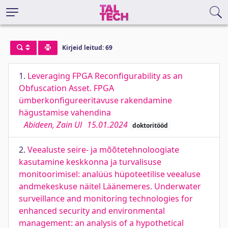
Kirjeid leitud: 69
1.
Leveraging FPGA Reconfigurability as an
Obfuscation Asset. FPGA
ümberkonfigureeritavuse rakendamine
hägustamise vahendina
Abideen, Zain Ul
15.01.2024
doktoritööd
2.
Veealuste seire- ja mõõtetehnoloogiate
kasutamine keskkonna ja turvalisuse
monitoorimisel: analüüs hüpoteetilise veealuse
andmekeskuse näitel Läänemeres. Underwater
surveillance and monitoring technologies for
enhanced security and environmental
management: an analysis of a hypothetical