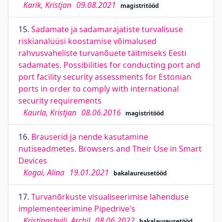
Karik, Kristjan
09.08.2021
magistritööd
15.
Sadamate ja sadamarajatiste turvalisuse
riskianalüüsi koostamise võimalused
rahvusvaheliste turvanõuete täitmiseks Eesti
sadamates. Possibilities for conducting port and
port facility security assessments for Estonian
ports in order to comply with international
security requirements
Kaurla, Kristjan
08.06.2016
magistritööd
16.
Brauserid ja nende kasutamine
nutiseadmetes. Browsers and Their Use in Smart
Devices
Kogai, Alina
19.01.2021
bakalaureusetööd
17.
Turvanõrkuste visualiseerimise lahenduse
implementeerimine Pipedrive's
Kristinashvili, Archil
08.06.2022
bakalaureusetööd