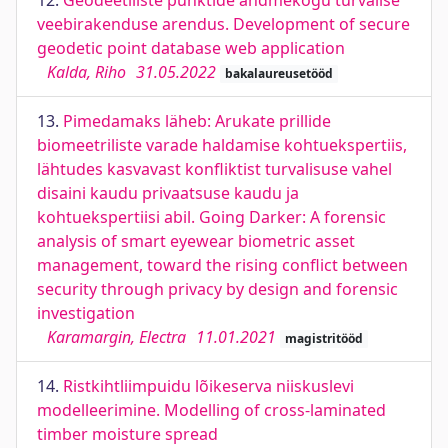
12.
Geodeetiliste punktide andmekogu turvalise
veebirakenduse arendus. Development of secure
geodetic point database web application
Kalda, Riho
31.05.2022
bakalaureusetööd
13.
Pimedamaks läheb: Arukate prillide
biomeetriliste varade haldamise kohtuekspertiis,
lähtudes kasvavast konfliktist turvalisuse vahel
disaini kaudu privaatsuse kaudu ja
kohtuekspertiisi abil. Going Darker: A forensic
analysis of smart eyewear biometric asset
management, toward the rising conflict between
security through privacy by design and forensic
investigation
Karamargin, Electra
11.01.2021
magistritööd
14.
Ristkihtliimpuidu lõikeserva niiskuslevi
modelleerimine. Modelling of cross-laminated
timber moisture spread