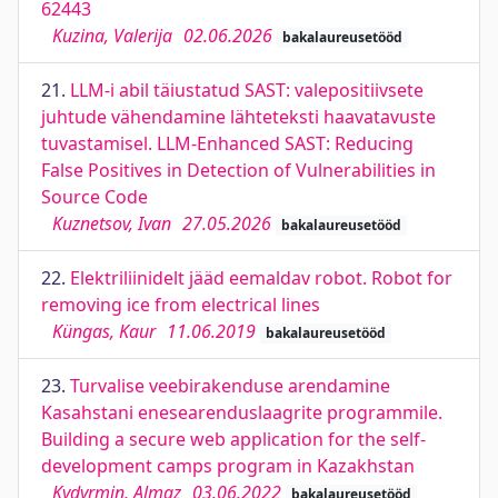
62443
Kuzina, Valerija
02.06.2026
bakalaureusetööd
21.
LLM-i abil täiustatud SAST: valepositiivsete
juhtude vähendamine lähteteksti haavatavuste
tuvastamisel. LLM-Enhanced SAST: Reducing
False Positives in Detection of Vulnerabilities in
Source Code
Kuznetsov, Ivan
27.05.2026
bakalaureusetööd
22.
Elektriliinidelt jääd eemaldav robot. Robot for
removing ice from electrical lines
Küngas, Kaur
11.06.2019
bakalaureusetööd
23.
Turvalise veebirakenduse arendamine
Kasahstani enesearenduslaagrite programmile.
Building a secure web application for the self-
development camps program in Kazakhstan
Kydyrmin, Almaz
03.06.2022
bakalaureusetööd