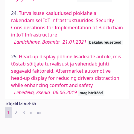
24.
Turvalisuse kaalutlused plokiahela
rakendamisel IoT infrastruktuurides. Security
Considerations for Implementation of Blockchain
in IoT Infrastructure
Lamichhane, Basanta
21.01.2021
bakalaureusetööd
25.
Head-up display põhine lisadeade autole, mis
tõstab sõitjate turvalisust ja vähendab juhti
segavaid faktoreid. Aftermarket automotive
head-up display for reducing drivers distraction
while enhancing comfort and safety
Lebedeva, Ksenia
06.06.2019
magistritööd
Kirjeid leitud: 69
1
2
3
»
Next
»»
Last