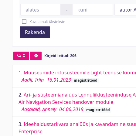
-
Kuva ainult täistekste
Rakenda
Kirjeid leitud: 206
1.
Muuseumide infosüsteemile Light teenuse loomin
Aadli, Triin
16.01.2023
magistritööd
2.
Äri- ja süsteemianalüüs Lennuliiklusteeninduse 
Air Navigation Services handover module
Aasalaid, Annely
04.06.2019
magistritööd
3.
Ideehaldustarkvara analüüs ja kavandamine suur
Enterprise