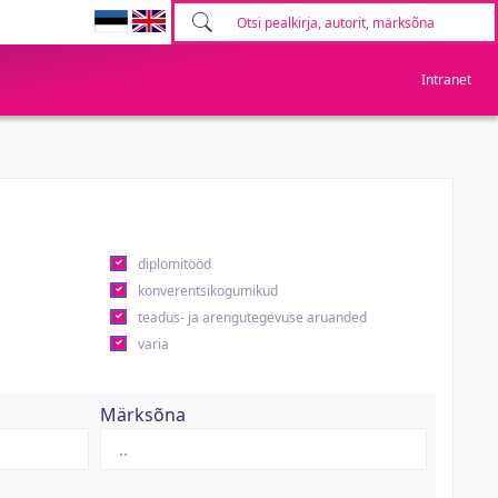
Intranet
diplomitööd
konverentsikogumikud
teadus- ja arengutegevuse aruanded
varia
Märksõna