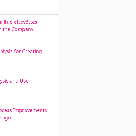
litud ettevõttes.
 in the Company
lysis for Creating
ysis and User
Process Improvements
esign