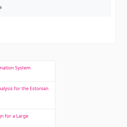
a
rmation System
alysis for the Estonian
n for a Large