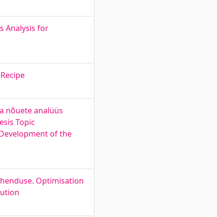
 Analysis for
 Recipe
ja nõuete analüüs
esis Topic
 Development of the
ahenduse. Optimisation
ution