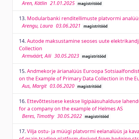
Aren, Kätlin
21.01.2025
magistritööd
13.
Modularbanki renditellimuste platvormi analüüs
Arengu, Laura
03.06.2021
magistritööd
14.
Autode maksustamine seoses uute elektrikandjat
Collection
Armväärt, Aili
30.05.2023
magistritööd
15.
Andmekorje ärianalüüs Euroopa Sotsiaalfondist
on the Example of Primary Data Collection in the 
Aus, Margit
03.06.2020
magistritööd
16.
Ettevõttesisese keskse ligipääsuhalduse lahend
for a company on the example of Helmes AS
Beres, Timothy
30.05.2022
magistritööd
17.
Vilja ostu- ja müügi platvormi eelanalüüs ja ka
of grain trading platform derived from hedging str