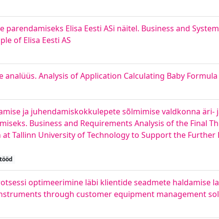
 parendamiseks Elisa Eesti ASi näitel. Business and Systems
le of Elisa Eesti AS
e analüüs. Analysis of Application Calculating Baby Formula
damise ja juhendamiskokkulepete sõlmimise valdkonna äri- 
seks. Business and Requirements Analysis of the Final Th
Tallinn University of Technology to Support the Further
tööd
otsessi optimeerimine läbi klientide seadmete haldamise l
g instruments through customer equipment management sol