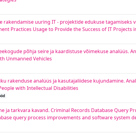
te rakendamise uuring IT - projektide edukuse tagamiseks va
ent Practices Usage to Provide the Success of IT Projects
kogude põhja seire ja kaardistuse võimekuse analüüs. Ana
with Unmanned Vehicles
iku rakenduse analüüs ja kasutajaliidese kujundamine. Anal
eople with Intellectual Disabilities
ööd
ine ja tarkvara kavand. Criminal Records Database Query 
tabase query process improvements and software system d