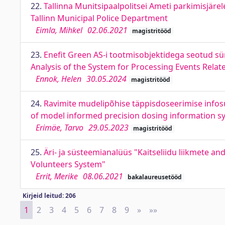
22.
Tallinna Munitsipaalpolitsei Ameti parkimisjärel
Tallinn Municipal Police Department
Eimla, Mihkel
02.06.2021
magistritööd
23.
Enefit Green AS-i tootmisobjektidega seotud s
Analysis of the System for Processing Events Relate
Ennok, Helen
30.05.2024
magistritööd
24.
Ravimite mudelipõhise täppisdoseerimise infosü
of model informed precision dosing information s
Erimäe, Tarvo
29.05.2023
magistritööd
25.
Äri- ja süsteemianalüüs "Kaitseliidu liikmete 
Volunteers System"
Errit, Merike
08.06.2021
bakalaureusetööd
Kirjeid leitud: 206
1
2
3
4
5
6
7
8
9
»
Next
»»
Last