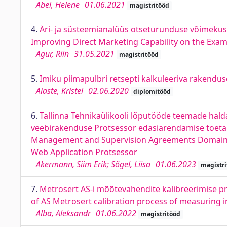
Abel, Helene
01.06.2021
magistritööd
4.
Äri- ja süsteemianalüüs otseturunduse võimekuse
Improving Direct Marketing Capability on the Examp
Agur, Riin
31.05.2021
magistritööd
5.
Imiku piimapulbri retsepti kalkuleeriva rakendus
Aiaste, Kristel
02.06.2020
diplomitööd
6.
Tallinna Tehnikaülikooli lõputööde teemade hal
veebirakenduse Protsessor edasiarendamise toetami
Management and Supervision Agreements Domain at 
Web Application Protsessor
Akermann, Siim Erik; Sõgel, Liisa
01.06.2023
magistri
7.
Metrosert AS-i mõõtevahendite kalibreerimise pr
of AS Metrosert calibration process of measurin
Alba, Aleksandr
01.06.2022
magistritööd