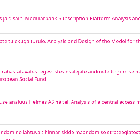
 ja disain. Modularbank Subscription Platform Analysis an
e tulekuga turule. Analysis and Design of the Model for the
 rahastatavates tegevustes osalejate andmete kogumise näi
European Social Fund
use analüüs Helmes AS näitel. Analysis of a central acces
vandamine lähtuvalt hinnariskide maandamise strateegiatest
ategies