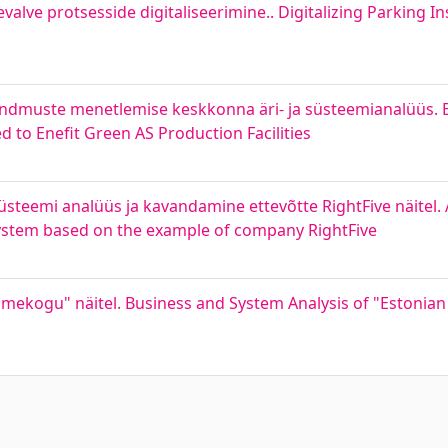
evalve protsesside digitaliseerimine.. Digitalizing Parking I
ündmuste menetlemise keskkonna äri- ja süsteemianalüüs.
d to Enefit Green AS Production Facilities
steemi analüüs ja kavandamine ettevõtte RightFive näitel. 
ystem based on the example of company RightFive
andmekogu" näitel. Business and System Analysis of "Estoni