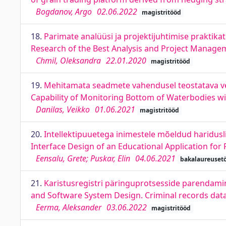
Bogdanov, Argo
02.06.2022
magistritööd
18.
Parimate analüüsi ja projektijuhtimise praktika
Research of the Best Analysis and Project Managem
Chmil, Oleksandra
22.01.2020
magistritööd
19.
Mehitamata seadmete vahendusel teostatava vee
Capability of Monitoring Bottom of Waterbodies 
Danilas, Veikko
01.06.2021
magistritööd
20.
Intellektipuuetega inimestele mõeldud haridusl
Interface Design of an Educational Application for P
Eensalu, Grete; Puskar, Elin
04.06.2021
bakalaureuset
21.
Karistusregistri päringuprotsesside parendam
and Software System Design. Criminal records da
Eerma, Aleksander
03.06.2022
magistritööd