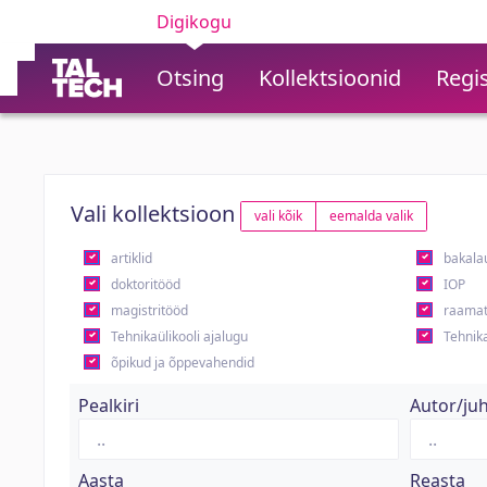
Digikogu
Otsing
Kollektsioonid
Regis
Vali kollektsioon
vali kõik
eemalda valik
artiklid
bakala
doktoritööd
IOP
magistritööd
raamat
Tehnikaülikooli ajalugu
Tehnika
õpikud ja õppevahendid
Pealkiri
Autor/ju
Aasta
Reasta