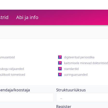
trid
Abi ja info
ureusetööd
digiteeritud perioodika
kaitsmisele minevad doktoritööd
ukogu väljaanded
standardid
ülikooli toimetised
uuringuaruanded
hendaja/koostaja
Struktuuriüksus
Register