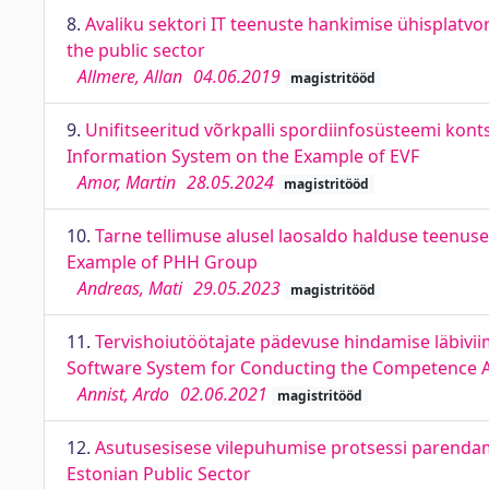
8.
Avaliku sektori IT teenuste hankimise ühisplatvo
the public sector
Allmere, Allan
04.06.2019
magistritööd
9.
Unifitseeritud võrkpalli spordiinfosüsteemi kont
Information System on the Example of EVF
Amor, Martin
28.05.2024
magistritööd
10.
Tarne tellimuse alusel laosaldo halduse teenus
Example of PHH Group
Andreas, Mati
29.05.2023
magistritööd
11.
Tervishoiutöötajate pädevuse hindamise läbivii
Software System for Conducting the Competence A
Annist, Ardo
02.06.2021
magistritööd
12.
Asutusesisese vilepuhumise protsessi parendami
Estonian Public Sector