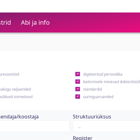
trid
Abi ja info
ureusetööd
digiteeritud perioodika
kaitsmisele minevad doktoritööd
ukogu väljaanded
standardid
ülikooli toimetised
uuringuaruanded
hendaja/koostaja
Struktuuriüksus
Register