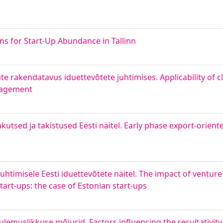
ns for Start-Up Abundance in Tallinn
te rakendatavus iduettevõtete juhtimises. Applicability of c
nagement
kutsed ja takistused Eesti näitel. Early phase export-orient
juhtimisele Eesti iduettevõtete näitel. The impact of venture
art-ups: the case of Estonian start-ups
tulemuslikkuse mõjurid. Factors influencing the resultativity