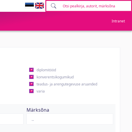
Intranet
diplomitööd
konverentsikogumikud
teadus- ja arengutegevuse aruanded
varia
Märksõna