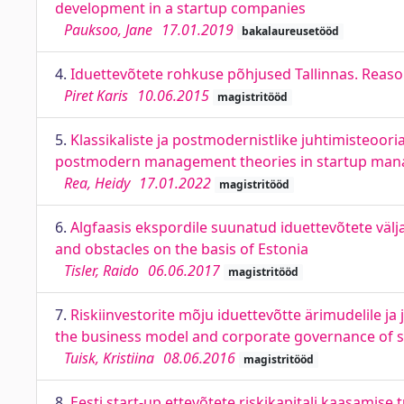
development in a startup companies
Pauksoo, Jane
17.01.2019
bakalaureusetööd
4.
Iduettevõtete rohkuse põhjused Tallinnas. Reaso
Piret Karis
10.06.2015
magistritööd
5.
Klassikaliste ja postmodernistlike juhtimisteooria
postmodern management theories in startup ma
Rea, Heidy
17.01.2022
magistritööd
6.
Algfaasis ekspordile suunatud iduettevõtete välja
and obstacles on the basis of Estonia
Tisler, Raido
06.06.2017
magistritööd
7.
Riskiinvestorite mõju iduettevõtte ärimudelile ja 
the business model and corporate governance of st
Tuisk, Kristiina
08.06.2016
magistritööd
8.
Eesti start-up ettevõtete riskikapitali kaasamise 