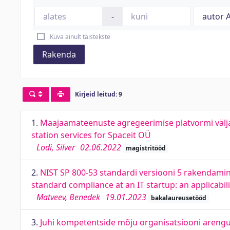
-
Kuva ainult täistekste
Rakenda
Kirjeid leitud: 9
1.
Maajaamateenuste agregeerimise platvormi välja
station services for Spaceit OÜ
Lodi, Silver
02.06.2022
magistritööd
2.
NIST SP 800-53 standardi versiooni 5 rakendamine
standard compliance at an IT startup: an applicabi
Matveev, Benedek
19.01.2023
bakalaureusetööd
3.
Juhi kompetentside mõju organisatsiooni arengul