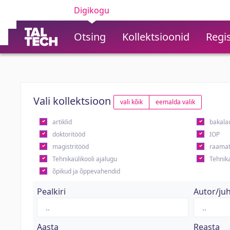
Digikogu
Otsing
Kollektsioonid
Regis
Vali kollektsioon
vali kõik
eemalda valik
artiklid
bakala
doktoritööd
IOP
magistritööd
raamat
Tehnikaülikooli ajalugu
Tehnika
õpikud ja õppevahendid
Pealkiri
Autor/ju
Aasta
Reasta