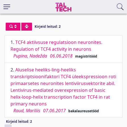
Kirjeid leitud: 2
1.
TCF4 aktiivsuse regulatsioon neuronites.
Regulation of TCF4 activity in neurons
Pupina, Nadežda
06.06.2018
magistritööd
2.
Aluselise heeliks-ling-heeliks
transkriptsioonifaktori TCF4 üleekspressioon roti
primaarsetes neuronites lentiviirusvektorite abil.
Lentivirus-mediated overexpression of basic
helix-loop-helix transcription factor TCF4 in rat
primary neurons
Raud, Mariliis
07.06.2017
bakalaureusetööd
Kirjeid leitud: 2