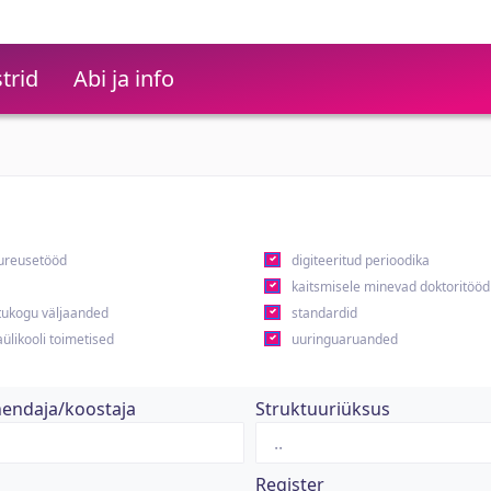
trid
Abi ja info
ureusetööd
digiteeritud perioodika
kaitsmisele minevad doktoritööd
ukogu väljaanded
standardid
ülikooli toimetised
uuringuaruanded
hendaja/koostaja
Struktuuriüksus
Register