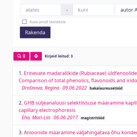
-
Kuva ainult täistekste
Rakenda
Kirjeid leitud: 3
1.
Erinevate madaraliikide (Rubiaceae) üldfenoolide,
Comparison of total phenolics, flavonoids and irid
Drošnova, Regina
09.06.2022
bakalaureusetööd
2.
GHB süljeanalüüsi selektiivsuse määramine kapilla
capillary electrophoresis
Eha, Mari-Liis
06.06.2017
magistritööd
3.
Anioonide määramine väljahingatava õhu kondensa