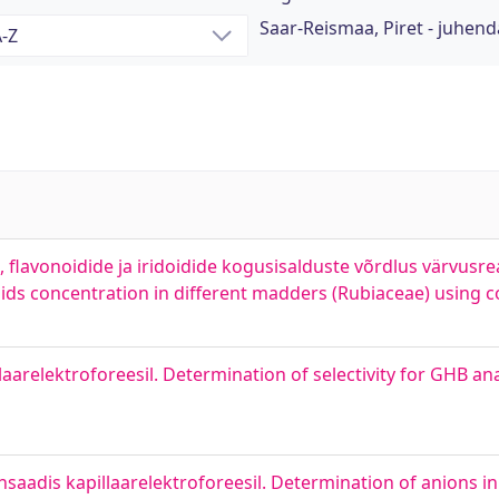
Saar-Reismaa, Piret - juhend
 flavonoidide ja iridoidide kogusisalduste võrdlus värvusre
oids concentration in different madders (Rubiaceae) using co
arelektroforeesil. Determination of selectivity for GHB analy
adis kapillaarelektroforeesil. Determination of anions in