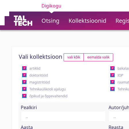
Digikogu
Otsing
Kollektsioonid
Regis
Vali kollektsioon
vali kõik
eemalda valik
artiklid
bakala
doktoritööd
IOP
magistritööd
raamat
Tehnikaülikooli ajalugu
Tehnika
õpikud ja õppevahendid
Pealkiri
Autor/ju
Aasta
Reasta