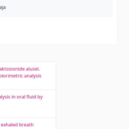
aja
aktsioonide alusel.
lorimetric analysis
sis in oral fluid by
 exhaled breath