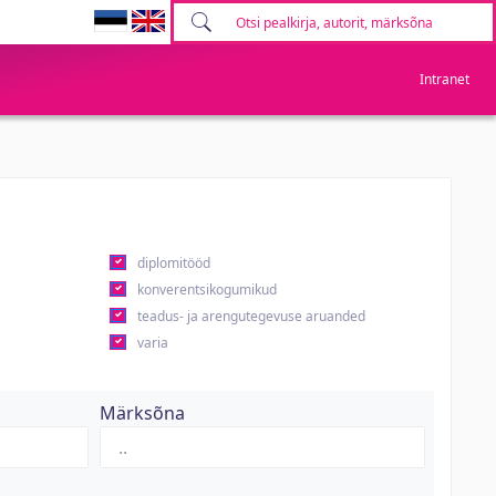
Intranet
diplomitööd
konverentsikogumikud
teadus- ja arengutegevuse aruanded
varia
Märksõna