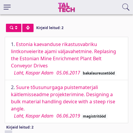
Kirjeid leitud: 2
1.
Estonia kaevanduse rikastusvabriku
lintkonveierite ajami väljavahetmine. Replasing
the Estonian Mine Enrichment Plant Belt
Conveyor Drives
Laht, Kaspar Adam
05.06.2017
bakalaureusetööd
2.
Suure tõusunurgaga puistematerjali
käitlemisseadme projekterimine. Designing a
bulk material handling device with a steep rise
angle.
Laht, Kaspar Adam
06.06.2019
magistritööd
Kirjeid leitud: 2