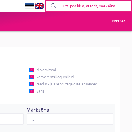
Intranet
diplomitööd
konverentsikogumikud
teadus- ja arengutegevuse aruanded
varia
Märksõna