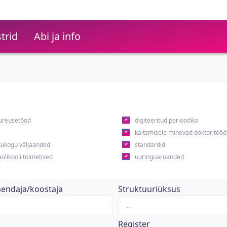
trid
Abi ja info
ureusetööd
digiteeritud perioodika
kaitsmisele minevad doktoritööd
ukogu väljaanded
standardid
ülikooli toimetised
uuringuaruanded
hendaja/koostaja
Struktuuriüksus
Register