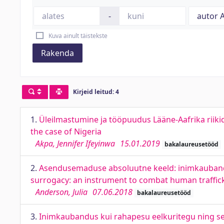
-
Kuva ainult täistekste
Rakenda
Kirjeid leitud: 4
1.
Üleilmastumine ja tööpuudus Lääne-Aafrika riiki
the case of Nigeria
Akpa, Jennifer Ifeyinwa
15.01.2019
bakalaureusetööd
2.
Asendusemaduse absoluutne keeld: inimkaubandus
surrogacy: an instrument to combat human traffick
Anderson, Julia
07.06.2018
bakalaureusetööd
3.
Inimkaubandus kui rahapesu eelkuritegu ning se