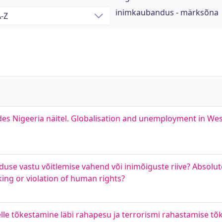
inimkaubandus - märksõna
des Nigeeria näitel. Globalisation and unemployment in West
e vastu võitlemise vahend või inimõiguste riive? Absolute
ing or violation of human rights?
lle tõkestamine läbi rahapesu ja terrorismi rahastamise t