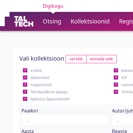
Digikogu
Otsing
Kollektsioonid
Regis
Vali kollektsioon
vali kõik
eemalda valik
artiklid
bakala
doktoritööd
IOP
magistritööd
raamat
Tehnikaülikooli ajalugu
Tehnika
õpikud ja õppevahendid
Pealkiri
Autor/ju
Aasta
Reasta