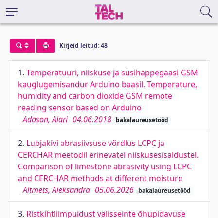
Kirjeid leitud: 48
1.
Temperatuuri, niiskuse ja süsihappegaasi GSM
kauglugemisandur Arduino baasil. Temperature,
humidity and carbon dioxide GSM remote
reading sensor based on Arduino
Adoson, Alari
04.06.2018
bakalaureusetööd
2.
Lubjakivi abrasiivsuse võrdlus LCPC ja
CERCHAR meetodil erinevatel niiskusesisaldustel.
Comparison of limestone abrasivity using LCPC
and CERCHAR methods at different moisture
Altmets, Aleksandra
05.06.2026
bakalaureusetööd
3.
Ristkihtliimpuidust välisseinte õhupidavuse