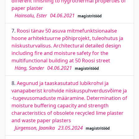
different finishing to hygrothermal properties of
paper plaster
Hainsalu, Ester
04.06.2021
magistritööd
7.
Roosi tänav 50 asuva mitmefunktsionaalse
hoone arhitektuurne põhiprojekt, tuleohutus ja
niiskusturvalisus. Architectural detailed design
including fire and moisture safety for the
multifunctional building at 50 Roosi street
Häng, Sander
04.06.2021
magistritööd
8.
Aegunud ja taaskasutatud lubikrohvi ja
vanapaberist krohvide niiskuspuhverdusvõime ja
-tugevusomaduste määramine. Determination of
moisture buffering capacity and strength
characteristics of obsolete recycled lime plaster
and waste paper plasters
Jürgenson, Jaanika
23.05.2024
magistritööd