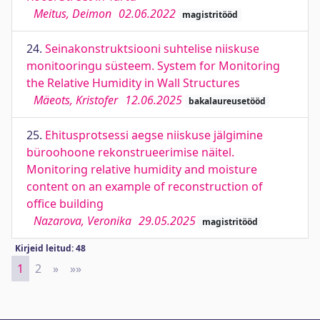
Meitus, Deimon
02.06.2022
magistritööd
24.
Seinakonstruktsiooni suhtelise niiskuse
monitooringu süsteem. System for Monitoring
the Relative Humidity in Wall Structures
Mäeots, Kristofer
12.06.2025
bakalaureusetööd
25.
Ehitusprotsessi aegse niiskuse jälgimine
büroohoone rekonstrueerimise näitel.
Monitoring relative humidity and moisture
content on an example of reconstruction of
office building
Nazarova, Veronika
29.05.2025
magistritööd
Kirjeid leitud: 48
1
2
»
Next
»»
Last