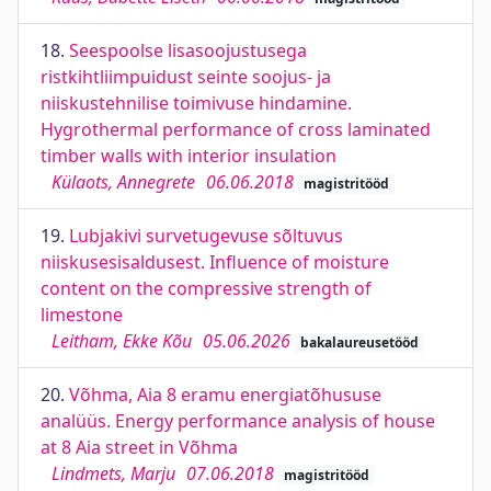
18.
Seespoolse lisasoojustusega
ristkihtliimpuidust seinte soojus- ja
niiskustehnilise toimivuse hindamine.
Hygrothermal performance of cross laminated
timber walls with interior insulation
Külaots, Annegrete
06.06.2018
magistritööd
19.
Lubjakivi survetugevuse sõltuvus
niiskusesisaldusest. Influence of moisture
content on the compressive strength of
limestone
Leitham, Ekke Kõu
05.06.2026
bakalaureusetööd
20.
Võhma, Aia 8 eramu energiatõhususe
analüüs. Energy performance analysis of house
at 8 Aia street in Võhma
Lindmets, Marju
07.06.2018
magistritööd