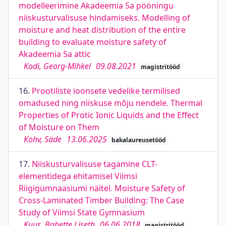
modelleerimine Akadeemia 5a pööningu
niiskusturvalisuse hindamiseks. Modelling of
moisture and heat distribution of the entire
building to evaluate moisture safety of
Akadeemia 5a attic
Kodi, Georg-Mihkel
09.08.2021
magistritööd
16.
Prootiliste ioonsete vedelike termilised
omadused ning niiskuse mõju nendele. Thermal
Properties of Protic Ionic Liquids and the Effect
of Moisture on Them
Kohv, Säde
13.06.2025
bakalaureusetööd
17.
Niiskusturvalisuse tagamine CLT-
elementidega ehitamisel Viimsi
Riigigümnaasiumi näitel. Moisture Safety of
Cross-Laminated Timber Building: The Case
Study of Viimsi State Gymnasium
Kuus, Babette Liseth
06.06.2018
magistritööd