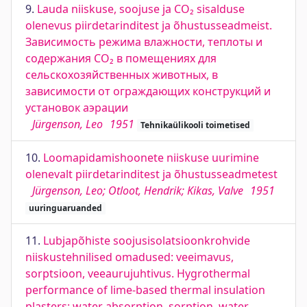
9.
Lauda niiskuse, soojuse ja CO₂ sisalduse
olenevus piirdetarinditest ja õhustusseadmeist.
Зависимость режима влажности, теплоты и
содержания CO₂ в помещениях для
сельскохозяйственных животных, в
зависимости от ограждающих конструкций и
установок аэрации
Jürgenson, Leo
1951
Tehnikaülikooli toimetised
10.
Loomapidamishoonete niiskuse uurimine
olenevalt piirdetarinditest ja õhustusseadmetest
Jürgenson, Leo; Otloot, Hendrik; Kikas, Valve
1951
uuringuaruanded
11.
Lubjapõhiste soojusisolatsioonkrohvide
niiskustehnilised omadused: veeimavus,
sorptsioon, veeaurujuhtivus. Hygrothermal
performance of lime-based thermal insulation
plasters: water absorption, sorption, water