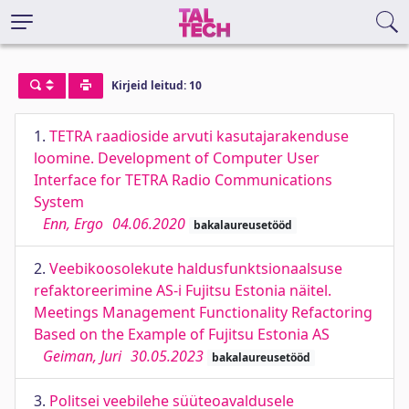
Kirjeid leitud: 10
1.
TETRA raadioside arvuti kasutajarakenduse
loomine. Development of Computer User
Interface for TETRA Radio Communications
System
Enn, Ergo
04.06.2020
bakalaureusetööd
2.
Veebikoosolekute haldusfunktsionaalsuse
refaktoreerimine AS-i Fujitsu Estonia näitel.
Meetings Management Functionality Refactoring
Based on the Example of Fujitsu Estonia AS
Geiman, Juri
30.05.2023
bakalaureusetööd
3.
Politsei veebilehe süüteoavaldusele