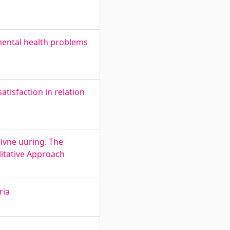
 mental health problems
atisfaction in relation
iivne uuring. The
litative Approach
ria