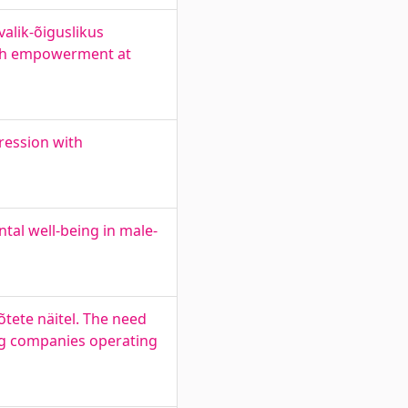
alik-õiguslikus
alth empowerment at
ression with
tal well-being in male-
tete näitel. The need
ing companies operating