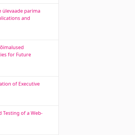
se ülevaade parima
plications and
uvõimalused
ies for Future
tion of Executive
 Testing of a Web-