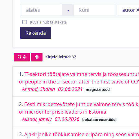
-
Kuva ainult täistekste
Rakenda
Kirjeid leitud: 37
1.
IT-sektori töötajate vaimne tervis ja töössesuht
of people in the IT sector after the first wave of C
Ahmod, Shahin
02.06.2021
magistritööd
2.
Eesti mikroettevõtete juhtide vaimne tervis töö 
of microenterprise leaders in Estonia
Allsaar, Janely
02.06.2026
bakalaureusetööd
3.
Ajakirjanike töökiusamise eripära ning seos vaims