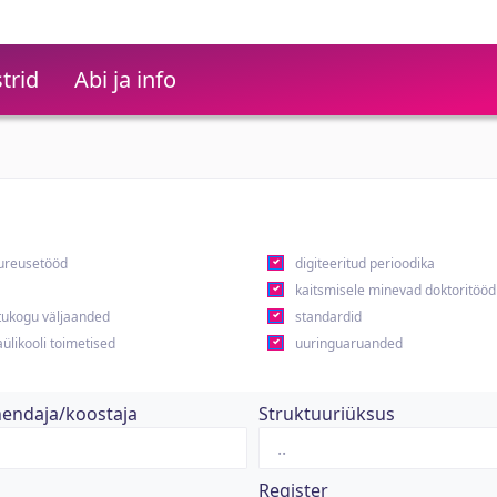
trid
Abi ja info
ureusetööd
digiteeritud perioodika
kaitsmisele minevad doktoritööd
ukogu väljaanded
standardid
ülikooli toimetised
uuringuaruanded
hendaja/koostaja
Struktuuriüksus
Register