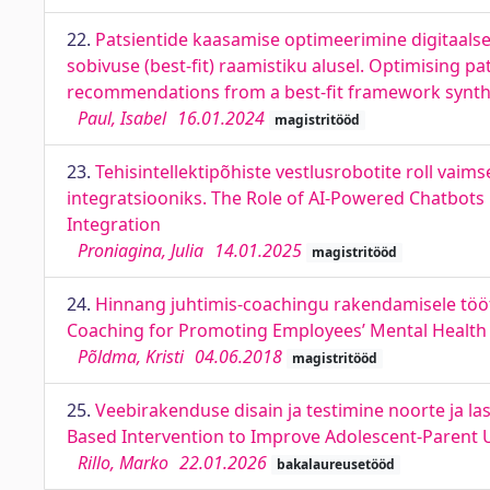
22.
Patsientide kaasamise optimeerimine digitaalse
sobivuse (best-fit) raamistiku alusel. Optimising p
recommendations from a best-fit framework synth
Paul, Isabel
16.01.2024
magistritööd
23.
Tehisintellektipõhiste vestlusrobotite roll vai
integratsiooniks. The Role of AI-Powered Chatbots 
Integration
Proniagina, Julia
14.01.2025
magistritööd
24.
Hinnang juhtimis-coachingu rakendamisele tööt
Coaching for Promoting Employees’ Mental Health
Põldma, Kristi
04.06.2018
magistritööd
25.
Veebirakenduse disain ja testimine noorte ja 
Based Intervention to Improve Adolescent-Parent
Rillo, Marko
22.01.2026
bakalaureusetööd