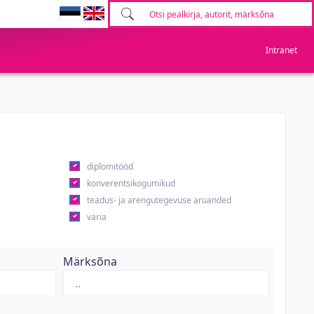
Intranet
diplomitööd
konverentsikogumikud
teadus- ja arengutegevuse aruanded
varia
Märksõna