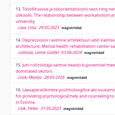
13.
Töösõltuvuse ja tööorientatsiooni seos ning ne
ülikoolis. The relationship between workaholism a
university
Laur, Liisa
29.05.2023
magistritööd
14.
Depressiooni ravimine arhitektuuri abil: Vaimse
architecture: Mental health rehabilitation center-
Leitmaa, Lenne Grettel
03.06.2024
magistritööd
15.
Juhi roll töötaja vaimse heaolu kujunemisel mee
dominated sectors
Leok, Maarja
28.05.2026
magistritööd
16.
Laevapereliikmete psühholoogilise abi osutamis
for providing psychological help and counseling t
in Estonia
Link, Helen
31.05.2023
magistritööd