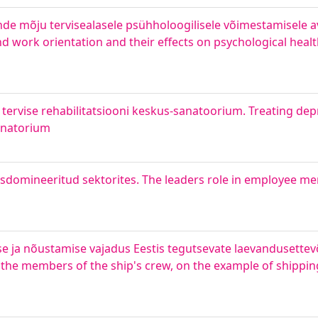
nde mõju tervisealasele psühholoogilisele võimestamisele av
nd work orientation and their effects on psychological he
 tervise rehabilitatsiooni keskus-sanatoorium. Treating dep
sanatorium
sdomineeritud sektorites. The leaders role in employee men
e ja nõustamise vajadus Eestis tegutsevate laevandusettevõ
o the members of the ship's crew, on the example of shipp