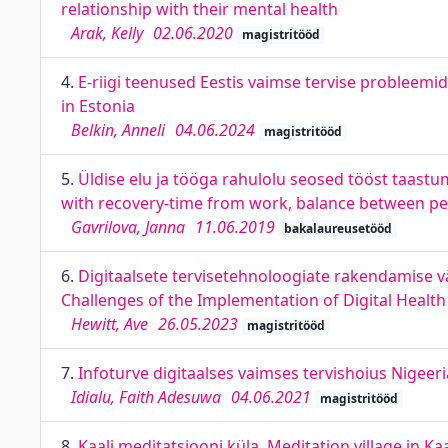
relationship with their mental health
Arak, Kelly
02.06.2020
magistritööd
4.
E-riigi teenused Eestis vaimse tervise probleem
in Estonia
Belkin, Anneli
04.06.2024
magistritööd
5.
Üldise elu ja tööga rahulolu seosed tööst taastumi
with recovery-time from work, balance between pe
Gavrilova, Janna
11.06.2019
bakalaureusetööd
6.
Digitaalsete tervisetehnoloogiate rakendamise väl
Challenges of the Implementation of Digital Health
Hewitt, Ave
26.05.2023
magistritööd
7.
Infoturve digitaalses vaimses tervishoius Nigeeri
Idialu, Faith Adesuwa
04.06.2021
magistritööd
8.
Kaali meditatsiooni küla. Meditation village in Kaa