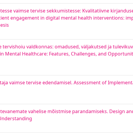
tesse vaimse tervise sekkumistesse: Kvalitatiivne kirjandu
atient engagement in digital mental health interventions: im
esis
mse tervishoiu valdkonnas: omadused, väljakutsed ja tulevik
in Mental Healthcare: Features, Challenges, and Opportunit
aja vaimse tervise edendamisel. Assessment of Implementa
lastevanemate vahelise mõistmise parandamiseks. Design and
 Understanding