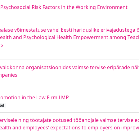
Psychosocial Risk Factors in the Working Environment
ealase võimestatuse vahel Eesti hariduslike erivajadustega õ
 Health and Psychological Health Empowerment among Teach
ds
 valdkonna organisatsioonides vaimse tervise eripärade näit
mpanies
romotion in the Law Firm LMP
ööd
rvisele ning töötajate ootused tööandjale vaimse tervise 
alth and employees’ expectations to employers on improv