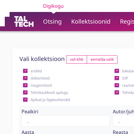
Digikogu
Otsing
Kollektsioonid
Regis
Vali kollektsioon
vali kõik
eemalda valik
artiklid
bakala
doktoritööd
IOP
magistritööd
raamat
Tehnikaülikooli ajalugu
Tehnika
õpikud ja õppevahendid
Pealkiri
Autor/ju
Aasta
Reasta