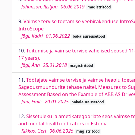
Johanson, Ristjan
06.06.2019
magistritööd
9.
Vaimse tervise toetamise veebirakenduse IntroS
IntroScope
Jõgi, Kadri
01.06.2022
bakalaureusetööd
10.
Toitumise ja vaimse tervise vahelised seosed 11
17 years).
Jõgi, Änn
25.01.2018
magistritööd
11.
Töötajate vaimse tervise ja vaimse heaolu toet
Sagedusmuundurite tehase näitel. Measures to Su
Assessment Based on the Example of ABB AS Drives
Järv, Emili
20.01.2025
bakalaureusetööd
12.
Sissetuleku ja ametikategooriate seos vaimse t
and mental health indicators in Estonia
Kikkas, Gert
06.06.2025
magistritööd