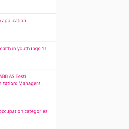
 application
ealth in youth (age 11-
ABB AS Eesti
nization: Managers
 occupation categories