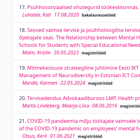
17.
Psühhosotsiaalsed ohutegurid töökeskkonnas. 
Luhaäär, Kati
17.08.2020
bakalaureusetööd
18.
Seosed vaimse tervise ja psühholoogilise tervis
õpetajate seas. The Relationship between Mental
Schools for Students with Special Educational Nee
Malm, Krislin
30.05.2023
magistritööd
19.
Mitmekesisuse strateegiline juhtimine Eesti IKT
Management of Neurodiversity in Estonian ICT Co
Mardik, Karmen
22.05.2024
magistritööd
20.
Tervisedendus Advokaadibüroos LMP. Health p
Martis-Lindeberg, Maarja-Liisa
08.06.2016
magistrit
21.
COVID-19 pandeemia mõju töötajate vaimsele te
of the COVID-19 pandemic on employees’ mental he
Otsus, Kerli
01.06.2021
magistritööd