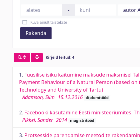
-
Kuva ainult täistekste
Rakenda
Kirjeid leitud: 4
1.
Füüsilise isiku käitumine maksude maksmisel Tallin
Payment Behaviour of a Natural Person (based on the
Technology and University of Tartu)
Adamson, Siim
15.12.2016
diplomitööd
2.
Facebooki kasutamine Eesti ministeeriumites. Th
Pikkel, Sander
2014
magistritööd
3.
Protsesside parendamise meetodite rakendamine