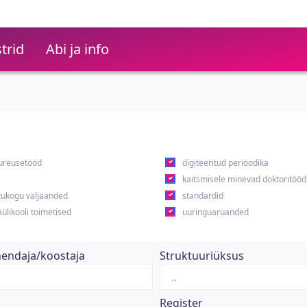
trid
Abi ja info
ureusetööd
digiteeritud perioodika
kaitsmisele minevad doktoritööd
ukogu väljaanded
standardid
ülikooli toimetised
uuringuaruanded
hendaja/koostaja
Struktuuriüksus
Register