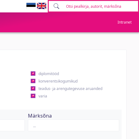
Intranet
diplomitööd
konverentsikogumikud
teadus- ja arengutegevuse aruanded
varia
Märksõna