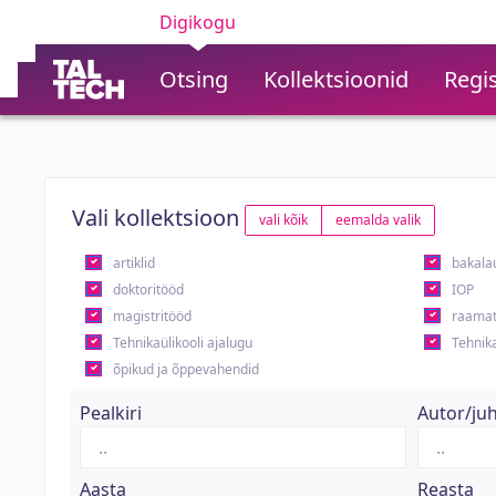
Digikogu
Otsing
Kollektsioonid
Regis
Vali kollektsioon
vali kõik
eemalda valik
artiklid
bakala
doktoritööd
IOP
magistritööd
raamat
Tehnikaülikooli ajalugu
Tehnika
õpikud ja õppevahendid
Pealkiri
Autor/ju
Aasta
Reasta