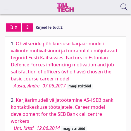
Kirjeid leitud: 2
1.
Ohvitseride põhikursuse karjäärimudeli
valinute motivatsiooni ja töörahulolu mõjutavad
tegurid Eesti Kaitseväes. Factors in Estonian
Defence Forces influencing motivation and job
satisfaction of officers (who have) chosen the
basic course career model
Austa, Andre
07.06.2017
magistritööd
2.
Karjäärimudeli väljatöötamine AS-i SEB pank
kontaktikeskuse töötajatele. Career model
development for the SEB Bank call centre
workers
Unt, Kristi
12.06.2014
magistritööd