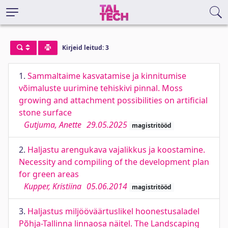
Kirjeid leitud: 3
1.
Sammaltaime kasvatamise ja kinnitumise
võimaluste uurimine tehiskivi pinnal. Moss
growing and attachment possibilities on artificial
stone surface
Gutjuma, Anette
29.05.2025
magistritööd
2.
Haljastu arengukava vajalikkus ja koostamine.
Necessity and compiling of the development plan
for green areas
Kupper, Kristiina
05.06.2014
magistritööd
3.
Haljastus miljööväärtuslikel hoonestusaladel
Põhja-Tallinna linnaosa näitel. The Landscaping